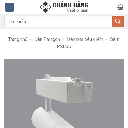
Bỏ
qua
nội
Tìm
dung
kiếm:
Trang chủ
/
Đèn Paragon
/
Đèn pha tiêu điểm
/
Sê-ri
PSLUU