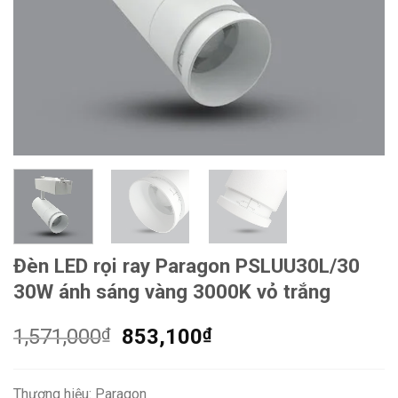
Đèn LED rọi ray Paragon PSLUU30L/30
30W ánh sáng vàng 3000K vỏ trắng
Giá
Giá
1,571,000
₫
853,100
₫
gốc
hiện
là:
tại
Thương hiệu: Paragon