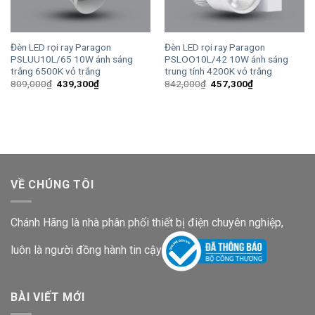
Đèn LED rọi ray Paragon
Đèn LED rọi ray Paragon
PSLUU10L/65 10W ánh sáng
PSLOO10L/42 10W ánh sáng
trắng 6500K vỏ trắng
trung tính 4200K vỏ trắng
Giá
Giá
Giá
Giá
809,000
₫
439,300
₫
842,000
₫
457,300
₫
gốc
hiện
gốc
hiện
là:
tại
là:
tại
809,000₫.
là:
842,000₫.
là:
439,300₫.
457,300₫.
VỀ CHÚNG TÔI
Chánh Hãng là nhà phân phối thiết bị điện chuyên nghiệp,
luôn là người đồng hành tin cậy
BÀI VIẾT MỚI