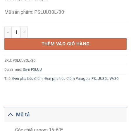
1,571,000₫.
là:
853,100₫.
Mã sản phẩm: PSLUU30L/30
Đèn LED rọi ray Paragon PSLUU30L/30 30W ánh sáng vàng 3000
THÊM VÀO GIỎ HÀNG
SKU:
PSLUU30L/30
Danh mục:
Sê-ri PSLUU
Thẻ:
Đèn pha tiêu điểm
,
Đèn pha tiêu điểm Paragon
,
PSLUU30L-W/30
Mô tả
Góc chiếu zoom 15-60⁰