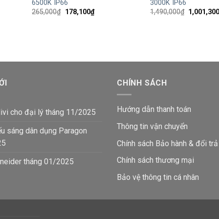
6500K IP66
3000K IP66
Giá
Giá
Giá
265,000
₫
178,100
₫
1,490,000
₫
1,001,30
gốc
hiện
gốc
là:
tại
là:
265,000₫.
là:
1,490,000
₫.
178,100₫.
ỚI
CHÍNH SÁCH
Hướng dẫn thanh toán
ivi cho đại lý tháng 11/2025
Thông tin vận chuyển
ếu sáng dân dụng Paragon
25
Chính sách Bảo hành & đổi trả
Chính sách thương mại
neider tháng 01/2025
Bảo vệ thông tin
cá nhân