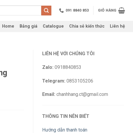
091 8840 853
GIỎ HÀNG
Home
Bảng giá
Catalogue
Chia sẻ kiến thức
Liên hệ
LIÊN HỆ VỚI CHÚNG TÔI
Zalo:
0918840853
ng
Telegram:
0853105206
Email:
chanhhang.ct@gmail.com
THÔNG TIN NÊN BIẾT
Hướng dẫn thanh toán