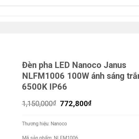
Đèn pha LED Nanoco Janus
NLFM1006 100W ánh sáng trắ
6500K IP66
Giá
Giá
1,150,000
₫
772,800
₫
gốc
hiện
là:
tại
Thương hiệu: Nanoco
1,150,000₫.
là:
772,800₫.
Mã sản phẩm: NLFM1006