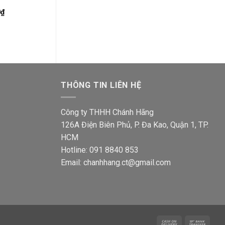
3000K IP66
3000K IP66
Giá
Giá
Giá
Giá
0
₫
265,000
₫
178,100
₫
180,000
₫
121,0
hiện
gốc
hiện
gốc
tại
là:
tại
là:
₫.
là:
265,000₫.
là:
180,0
1,001,300₫.
178,100₫.
THÔNG TIN LIÊN HỆ
Công ty THHH Chánh Hãng
126A Điện Biên Phủ, P. Đa Kao, Quận 1, TP.
HCM
Hotline: 091 8840 853
Email: chanhhang.ct@gmail.com
Cash
Bank