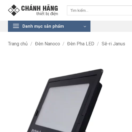
Bỏ
Tìm
qua
kiếm:
nội
dung
Danh mục sản phẩm
Trang chủ
/
Đèn Nanoco
/
Đèn Pha LED
/
Sê-ri Janus