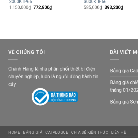
3000K IP66
3000K IP66
Giá
Giá
Giá
Giá
1,150,000
₫
772,800
₫
585,000
₫
393,200
₫
gốc
hiện
gốc
hiện
là:
tại
là:
tại
1,150,000₫.
là:
585,000₫.
là:
772,800₫.
393,200
VỀ CHÚNG TÔI
BÀI VIẾT M
Chánh Hãng là nhà phân phối thiết bị điện
Bảng giá Cad
chuyên nghiệp, luôn là người đồng hành tin
Bảng giá chi
cậy
tháng 01/20
Bảng giá Sch
HOME
BẢNG GIÁ
CATALOGUE
CHIA SẺ KIẾN THỨC
LIÊN HỆ