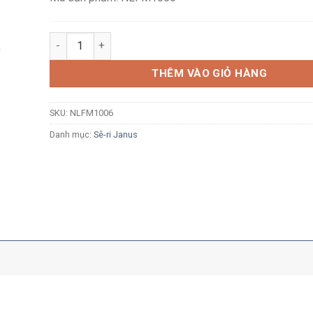
Đèn pha LED Nanoco Janus NLFM1006 100W ánh sáng t
THÊM VÀO GIỎ HÀNG
SKU:
NLFM1006
Danh mục:
Sê-ri Janus