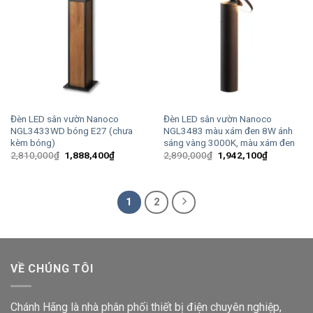
Đèn LED sân vườn Nanoco
Đèn LED sân vườn Nanoco
NGL3433WD bóng E27 (chưa
NGL3483 màu xám đen 8W ánh
kèm bóng)
sáng vàng 3000K, màu xám đen
Giá
Giá
Giá
Giá
2,810,000
₫
1,888,400
₫
2,890,000
₫
1,942,100
₫
gốc
hiện
gốc
hiện
là:
tại
là:
tại
2,810,000₫.
là:
2,890,000₫.
là:
1,888,400₫.
1,942,100
1
2
VỀ CHÚNG TÔI
Chánh Hãng là nhà phân phối thiết bị điện chuyên nghiệp,