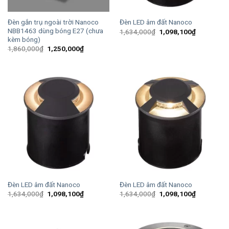
Đèn gắn trụ ngoài trời Nanoco
Đèn LED âm đất Nanoco
NBB1463 dùng bóng E27 (chưa
Giá
Giá
1,634,000
₫
1,098,100
₫
gốc
hiện
kèm bóng)
là:
tại
Giá
Giá
1,860,000
₫
1,250,000
₫
1,634,000₫.
là:
gốc
hiện
1,098,100
là:
tại
1,860,000₫.
là:
1,250,000₫.
Đèn LED âm đất Nanoco
Đèn LED âm đất Nanoco
Giá
Giá
Giá
Giá
1,634,000
₫
1,098,100
₫
1,634,000
₫
1,098,100
₫
gốc
hiện
gốc
hiện
là:
tại
là:
tại
1,634,000₫.
là:
1,634,000₫.
là:
1,098,100₫.
1,098,100