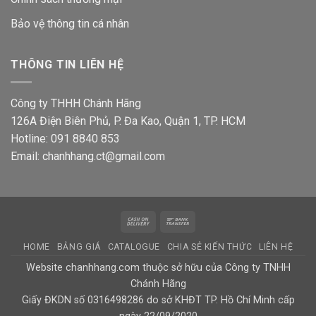
Bảo vệ thông tin
cá nhân
THÔNG TIN LIÊN HỆ
Công ty THHH Chánh Hãng
126A Điện Biên Phủ, P. Đa Kao, Quận 1, TP. HCM
Hotline: 091 8840 853
Email: chanhhang.ct@gmail.com
Cash
Bank
On
Transfer
HOME
BẢNG GIÁ
CATALOGUE
CHIA SẺ KIẾN THỨC
LIÊN HỆ
Delivery
Website chanhhang.com thuộc sở hữu của Công ty TNHH
Chánh Hãng
Giấy ĐKDN số 0316498286 do sở KHĐT TP. Hồ Chí Minh cấp