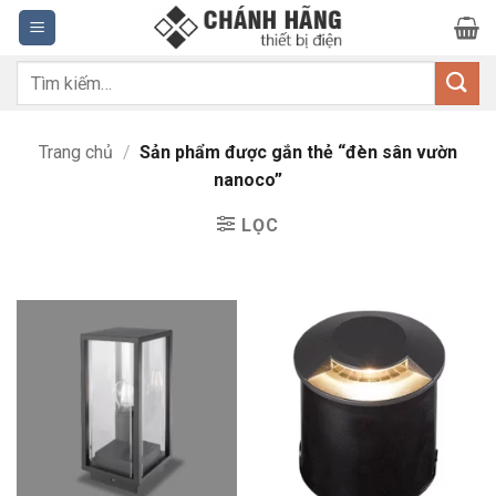
Bỏ
qua
nội
Tìm
dung
kiếm:
Trang chủ
/
Sản phẩm được gắn thẻ “đèn sân vườn
nanoco”
LỌC