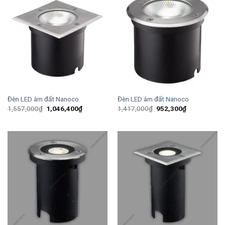
Đèn LED âm đất Nanoco
Đèn LED âm đất Nanoco
Giá
Giá
Giá
Giá
1,557,000
₫
1,046,400
₫
1,417,000
₫
952,300
₫
gốc
hiện
gốc
hiện
là:
tại
là:
tại
1,557,000₫.
là:
1,417,000₫.
là:
1,046,400₫.
952,300₫.