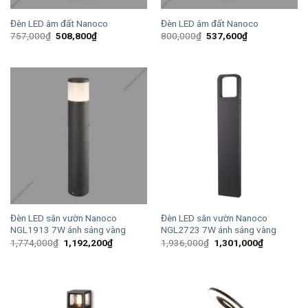
Đèn LED âm đất Nanoco
Đèn LED âm đất Nanoco
Giá
Giá
Giá
Giá
757,000
₫
508,800
₫
800,000
₫
537,600
₫
gốc
hiện
gốc
hiện
là:
tại
là:
tại
757,000₫.
là:
800,000₫.
là:
508,800₫.
537,600₫.
Đèn LED sân vườn Nanoco
Đèn LED sân vườn Nanoco
NGL1913 7W ánh sáng vàng
NGL2723 7W ánh sáng vàng
Giá
Giá
Giá
Giá
1,774,000
₫
1,192,200
₫
1,936,000
₫
1,301,000
₫
gốc
hiện
gốc
hiện
là:
tại
là:
tại
1,774,000₫.
là:
1,936,000₫.
là:
1,192,200₫.
1,301,000