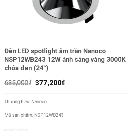
Đèn LED spotlight âm trần Nanoco
NSP12WB243 12W ánh sáng vàng 3000K
chóa đen (24°)
Giá
Giá
635,000
₫
377,200
₫
gốc
hiện
là:
tại
Thương hiệu: Nanoco
635,000₫.
là:
377,200₫.
Mã sản phẩm: NSP12WB243