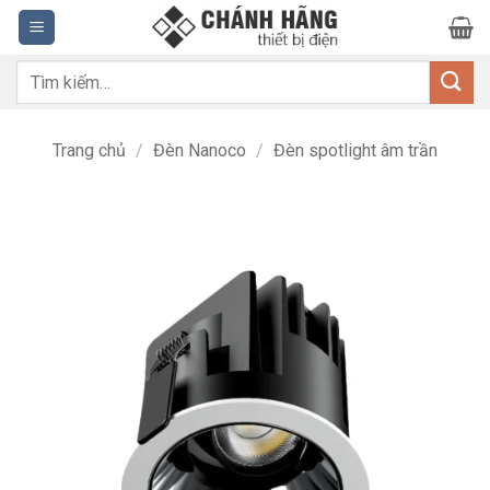
Bỏ
qua
nội
Tìm
dung
kiếm:
Trang chủ
/
Đèn Nanoco
/
Đèn spotlight âm trần