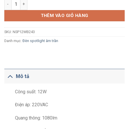
Đèn LED spotlight âm trần Nanoco NSP12WB243 12W ánh sáng 
THÊM VÀO GIỎ HÀNG
SKU:
NSP12WB243
Danh mục:
Đèn spotlight âm trần
Mô tả
Công suất: 12W
Điện áp: 220VAC
Quang thông: 1080lm