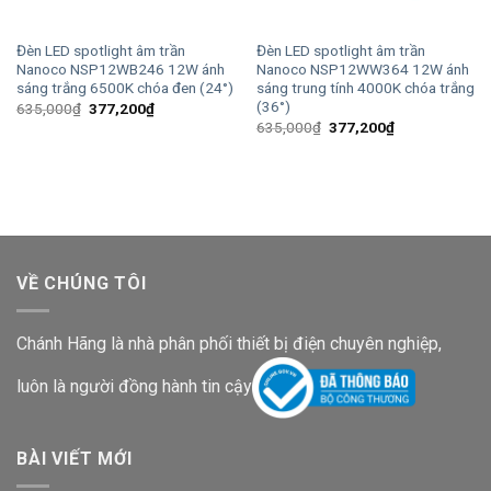
Đèn LED spotlight âm trần
Đèn LED spotlight âm trần
Nanoco NSP12WB246 12W ánh
Nanoco NSP12WW364 12W ánh
sáng trắng 6500K chóa đen (24°)
sáng trung tính 4000K chóa trắng
(36°)
Giá
Giá
635,000
₫
377,200
₫
gốc
hiện
Giá
Giá
635,000
₫
377,200
₫
là:
tại
gốc
hiện
635,000₫.
là:
là:
tại
377,200₫.
635,000₫.
là:
377,200₫.
VỀ CHÚNG TÔI
Chánh Hãng là nhà phân phối thiết bị điện chuyên nghiệp,
luôn là người đồng hành tin cậy
BÀI VIẾT MỚI