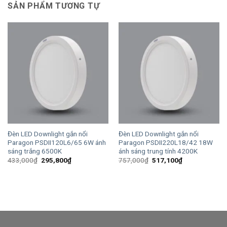
SẢN PHẨM TƯƠNG TỰ
Đèn LED Downlight gắn nổi
Đèn LED Downlight gắn nổi
Paragon PSDII120L6/65 6W ánh
Paragon PSDII220L18/42 18W
sáng trắng 6500K
ánh sáng trung tính 4200K
Giá
Giá
Giá
Giá
433,000
₫
295,800
₫
757,000
₫
517,100
₫
gốc
hiện
gốc
hiện
là:
tại
là:
tại
433,000₫.
là:
757,000₫.
là:
295,800₫.
517,100₫.