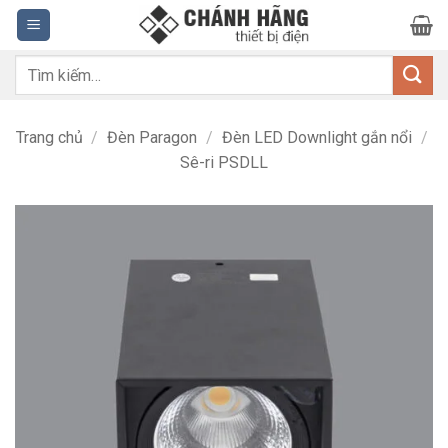
Bỏ
qua
nội
Tìm
dung
kiếm:
Trang chủ
/
Đèn Paragon
/
Đèn LED Downlight gắn nổi
/
Sê-ri PSDLL