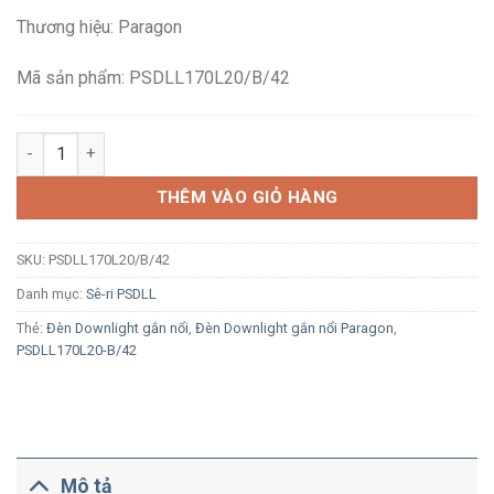
là:
tại
Thương hiệu: Paragon
1,318,000₫.
là:
900,200₫.
Mã sản phẩm: PSDLL170L20/B/42
Đèn LED Downlight gắn nổi màu đen Paragon PSDLL170L20/B/42
THÊM VÀO GIỎ HÀNG
SKU:
PSDLL170L20/B/42
Danh mục:
Sê-ri PSDLL
Thẻ:
Đèn Downlight gắn nổi
,
Đèn Downlight gắn nổi Paragon
,
PSDLL170L20-B/42
Mô tả