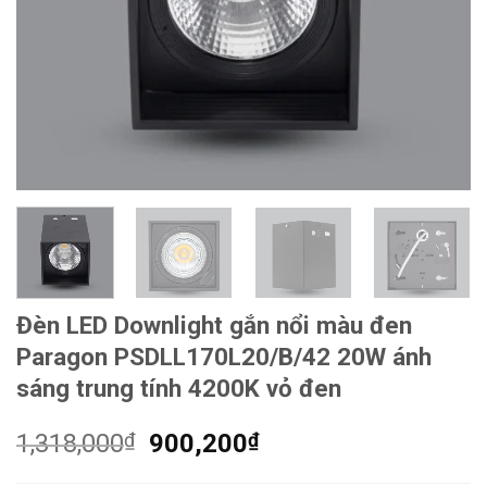
Đèn LED Downlight gắn nổi màu đen
Paragon PSDLL170L20/B/42 20W ánh
sáng trung tính 4200K vỏ đen
Giá
Giá
1,318,000
₫
900,200
₫
gốc
hiện