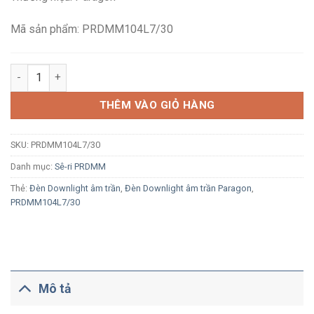
257,000₫.
là:
139,600₫.
Mã sản phẩm: PRDMM104L7/30
Đèn LED downlight âm trần Paragon PRDMM104L7/30 7W ánh s
THÊM VÀO GIỎ HÀNG
SKU:
PRDMM104L7/30
Danh mục:
Sê-ri PRDMM
Thẻ:
Đèn Downlight âm trần
,
Đèn Downlight âm trần Paragon
,
PRDMM104L7/30
Mô tả