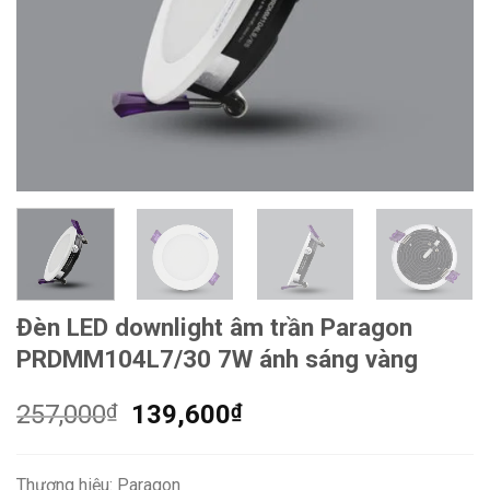
Đèn LED downlight âm trần Paragon
PRDMM104L7/30 7W ánh sáng vàng
Giá
Giá
257,000
₫
139,600
₫
gốc
hiện
là:
tại
Thương hiệu: Paragon