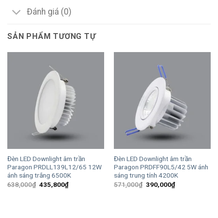
Đánh giá (0)
SẢN PHẨM TƯƠNG TỰ
Đèn LED Downlight âm trần
Đèn LED Downlight âm trần
Paragon PRDLL139L12/65 12W
Paragon PRDFF90L5/42 5W ánh
ánh sáng trắng 6500K
sáng trung tính 4200K
Giá
Giá
Giá
Giá
638,000
₫
435,800
₫
571,000
₫
390,000
₫
gốc
hiện
gốc
hiện
là:
tại
là:
tại
638,000₫.
là:
571,000₫.
là:
435,800₫.
390,000₫.