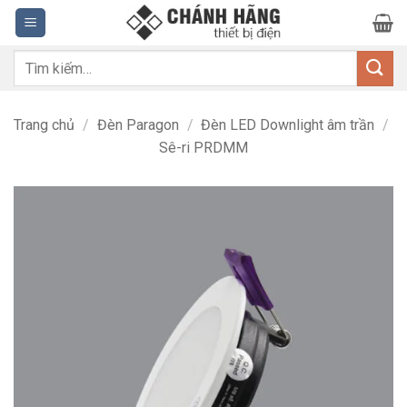
Bỏ
qua
nội
Tìm
dung
kiếm:
Trang chủ
/
Đèn Paragon
/
Đèn LED Downlight âm trần
/
Sê-ri PRDMM