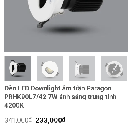
Đèn LED Downlight âm trần Paragon
PRHK90L7/42 7W ánh sáng trung tính
4200K
Giá
Giá
341,000
₫
233,000
₫
gốc
hiện