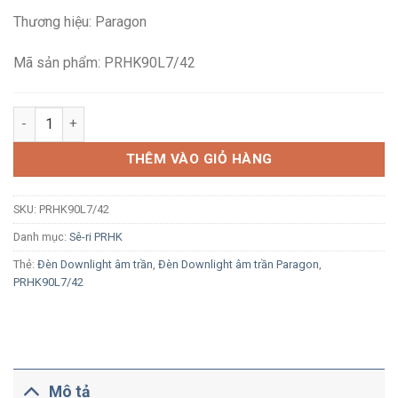
là:
tại
Thương hiệu: Paragon
341,000₫.
là:
233,000₫.
Mã sản phẩm: PRHK90L7/42
Đèn LED Downlight âm trần Paragon PRHK90L7/42 7W ánh sáng 
THÊM VÀO GIỎ HÀNG
SKU:
PRHK90L7/42
Danh mục:
Sê-ri PRHK
Thẻ:
Đèn Downlight âm trần
,
Đèn Downlight âm trần Paragon
,
PRHK90L7/42
Mô tả