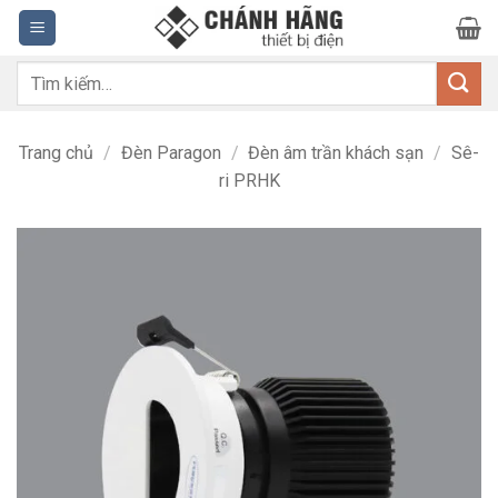
Bỏ
qua
nội
Tìm
dung
kiếm:
Trang chủ
/
Đèn Paragon
/
Đèn âm trần khách sạn
/
Sê-
ri PRHK