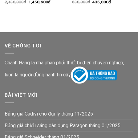
Giá
Giá
Giá
Giá
2,136,000
₫
1,458,900
₫
638,000
₫
435,800
₫
gốc
hiện
gốc
hiện
là:
tại
là:
tại
2,136,000₫.
là:
638,000₫.
là:
1,458,900₫.
435,800₫.
VỀ CHÚNG TÔI
Chánh Hãng là nhà phân phối thiết bị điện chuyên nghiệp,
luôn là người đồng hành tin cậy
BÀI VIẾT MỚI
Bảng giá Cadivi cho đại lý tháng 11/2025
Bảng giá chiếu sáng dân dụng Paragon tháng 01/2025
Bảng giá Schneider tháng 01/2025