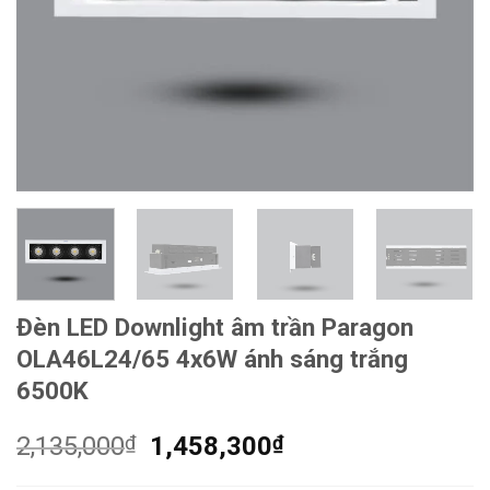
Đèn LED Downlight âm trần Paragon
OLA46L24/65 4x6W ánh sáng trắng
6500K
Giá
Giá
2,135,000
₫
1,458,300
₫
gốc
hiện