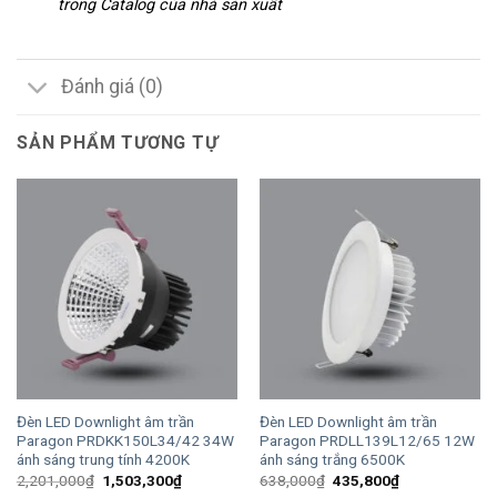
trong Catalog của nhà sản xuất
Đánh giá (0)
SẢN PHẨM TƯƠNG TỰ
Đèn LED Downlight âm trần
Đèn LED Downlight âm trần
Paragon PRDKK150L34/42 34W
Paragon PRDLL139L12/65 12W
ánh sáng trung tính 4200K
ánh sáng trắng 6500K
Giá
Giá
Giá
Giá
2,201,000
₫
1,503,300
₫
638,000
₫
435,800
₫
gốc
hiện
gốc
hiện