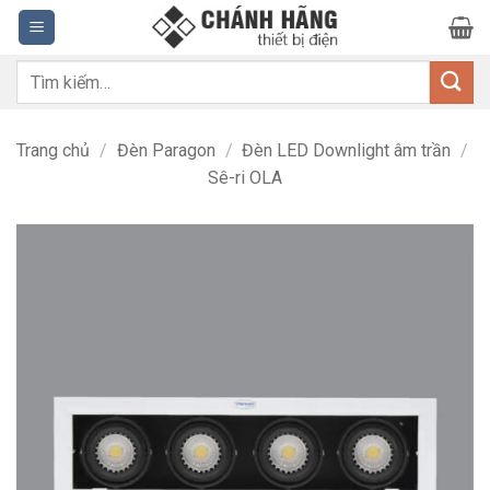
Bỏ
qua
nội
Tìm
dung
kiếm:
Trang chủ
/
Đèn Paragon
/
Đèn LED Downlight âm trần
/
Sê-ri OLA