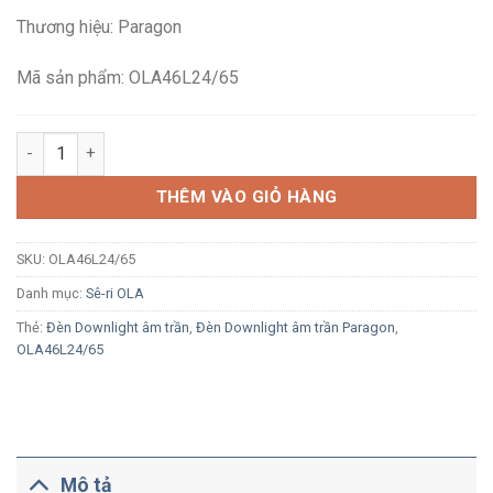
là:
tại
Thương hiệu: Paragon
2,135,000₫.
là:
1,458,300₫.
Mã sản phẩm: OLA46L24/65
Đèn LED Downlight âm trần Paragon OLA46L24/65 4x6W ánh sá
THÊM VÀO GIỎ HÀNG
SKU:
OLA46L24/65
Danh mục:
Sê-ri OLA
Thẻ:
Đèn Downlight âm trần
,
Đèn Downlight âm trần Paragon
,
OLA46L24/65
Mô tả