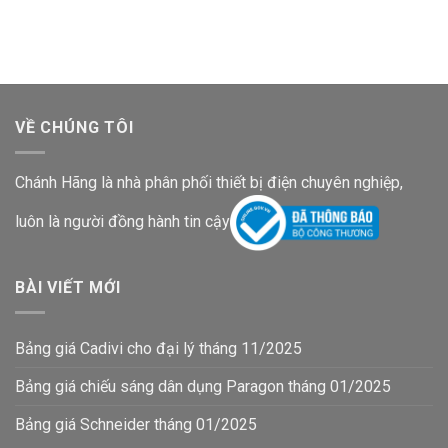
là:
tại
là:
tại
2,201,000₫.
là:
638,000₫.
là:
1,503,300₫.
435,800₫.
VỀ CHÚNG TÔI
Chánh Hãng là nhà phân phối thiết bị điện chuyên nghiệp,
luôn là người đồng hành tin cậy
BÀI VIẾT MỚI
Bảng giá Cadivi cho đại lý tháng 11/2025
Bảng giá chiếu sáng dân dụng Paragon tháng 01/2025
Bảng giá Schneider tháng 01/2025