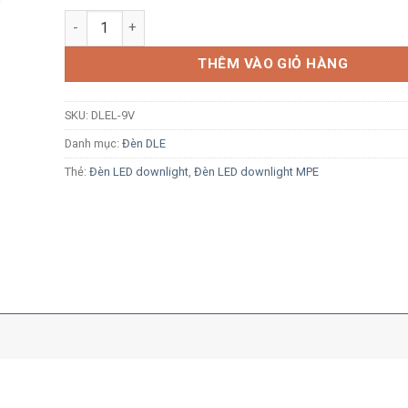
Đèn LED âm trần MPE DLEL-9V 9W ánh sáng vàng số l
THÊM VÀO GIỎ HÀNG
SKU:
DLEL-9V
Danh mục:
Đèn DLE
Thẻ:
Đèn LED downlight
,
Đèn LED downlight MPE