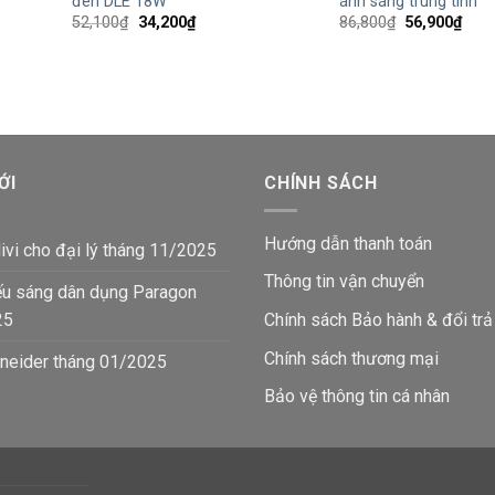
đèn DLE 18W
ánh sáng trung tính
Giá
Giá
Giá
Giá
52,100
₫
34,200
₫
86,800
₫
56,900
₫
gốc
hiện
gốc
hiện
là:
tại
là:
tại
52,100₫.
là:
86,800₫.
là:
34,200₫.
56,9
ỚI
CHÍNH SÁCH
Hướng dẫn thanh toán
ivi cho đại lý tháng 11/2025
Thông tin vận chuyển
ếu sáng dân dụng Paragon
25
Chính sách Bảo hành & đổi trả
Chính sách thương mại
neider tháng 01/2025
Bảo vệ thông tin
cá nhân