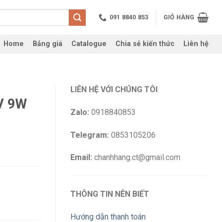
091 8840 853
GIỎ HÀNG
Home
Bảng giá
Catalogue
Chia sẻ kiến thức
Liên hệ
LIÊN HỆ VỚI CHÚNG TÔI
V 9W
Zalo:
0918840853
Telegram:
0853105206
Email:
chanhhang.ct@gmail.com
THÔNG TIN NÊN BIẾT
Hướng dẫn thanh toán