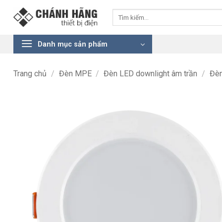
Bỏ
Tìm
qua
kiếm:
nội
dung
Danh mục sản phẩm
Trang chủ
/
Đèn MPE
/
Đèn LED downlight âm trần
/
Đè