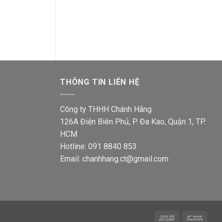
12W đổi màu
đèn DLEL 6W D
Giá
Giá
Giá
198,200
₫
129,900
₫
28,700
₫
18,800
gốc
hiện
gốc
là:
tại
là:
198,200₫.
là:
28,700
00₫.
129,900₫.
THÔNG TIN LIÊN HỆ
Công ty THHH Chánh Hãng
126A Điện Biên Phủ, P. Đa Kao, Quận 1, TP.
HCM
Hotline: 091 8840 853
Email: chanhhang.ct@gmail.com
Cash
Bank