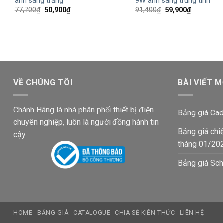
ánh sáng trắng
9W ánh sáng trung tính
Giá
Giá
Giá
Giá
77,700
₫
50,900
₫
91,400
₫
59,900
₫
gốc
hiện
gốc
hiện
là:
tại
là:
tại
77,700₫.
là:
91,400₫.
là:
50,900₫.
59,900₫.
VỀ CHÚNG TÔI
BÀI VIẾT M
Chánh Hãng là nhà phân phối thiết bị điện
Bảng giá Cad
chuyên nghiệp, luôn là người đồng hành tin
Bảng giá chi
cậy
tháng 01/20
Bảng giá Sch
HOME
BẢNG GIÁ
CATALOGUE
CHIA SẺ KIẾN THỨC
LIÊN HỆ