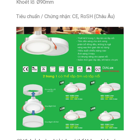
Khoét lổ: Ø90mm
Tiêu chuẩn / Chứng nhận: CE, RoSH (Châu Âu)