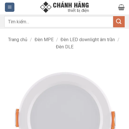
Bỏ
qua
nội
Tìm
dung
kiếm:
Trang chủ
/
Đèn MPE
/
Đèn LED downlight âm trần
/
Đèn DLE