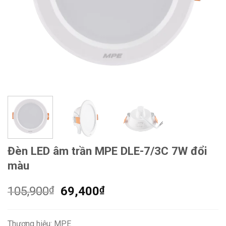
Đèn LED âm trần MPE DLE-7/3C 7W đổi
màu
Giá
Giá
105,900
₫
69,400
₫
gốc
hiện
là:
tại
Thương hiệu: MPE