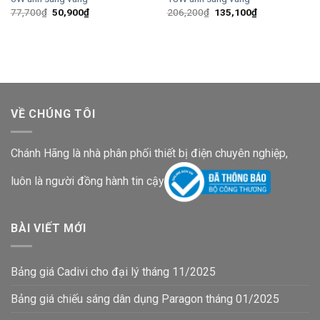
Giá
Giá
Giá
Giá
77,700
₫
50,900
₫
206,200
₫
135,100
₫
gốc
hiện
gốc
hiện
là:
tại
là:
tại
77,700₫.
là:
206,200₫.
là:
50,900₫.
135,100₫.
VỀ CHÚNG TÔI
Chánh Hãng là nhà phân phối thiết bị điện chuyên nghiệp,
luôn là người đồng hành tin cậy
BÀI VIẾT MỚI
Bảng giá Cadivi cho đại lý tháng 11/2025
Bảng giá chiếu sáng dân dụng Paragon tháng 01/2025