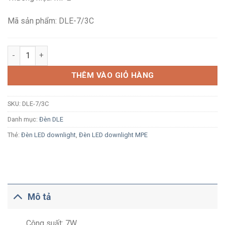
105,900₫.
là:
69,400₫.
Mã sản phẩm: DLE-7/3C
Đèn LED âm trần MPE DLE-7/3C 7W đổi màu số lượng
THÊM VÀO GIỎ HÀNG
SKU:
DLE-7/3C
Danh mục:
Đèn DLE
Thẻ:
Đèn LED downlight
,
Đèn LED downlight MPE
Mô tả
Công suất: 7W