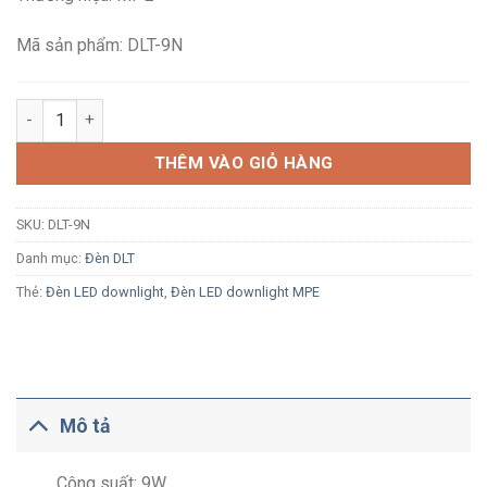
150,100₫.
là:
98,400₫.
Mã sản phẩm: DLT-9N
Đèn LED âm trần MPE DLT-9N 9W ánh sáng trung tính vỏ nhôm, 
THÊM VÀO GIỎ HÀNG
SKU:
DLT-9N
Danh mục:
Đèn DLT
Thẻ:
Đèn LED downlight
,
Đèn LED downlight MPE
Mô tả
Công suất: 9W