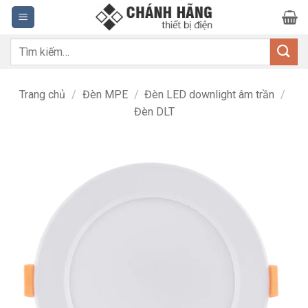
Bỏ
qua
nội
Tìm
dung
kiếm:
Trang chủ
/
Đèn MPE
/
Đèn LED downlight âm trần
/
Đèn DLT