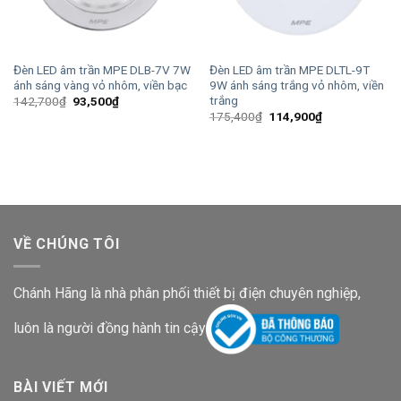
Đèn LED âm trần MPE DLB-7V 7W
Đèn LED âm trần MPE DLTL-9T
ánh sáng vàng vỏ nhôm, viền bạc
9W ánh sáng trắng vỏ nhôm, viền
trắng
Giá
Giá
142,700
₫
93,500
₫
gốc
hiện
Giá
Giá
175,400
₫
114,900
₫
là:
tại
gốc
hiện
142,700₫.
là:
là:
tại
93,500₫.
175,400₫.
là:
114,900₫.
VỀ CHÚNG TÔI
Chánh Hãng là nhà phân phối thiết bị điện chuyên nghiệp,
luôn là người đồng hành tin cậy
BÀI VIẾT MỚI