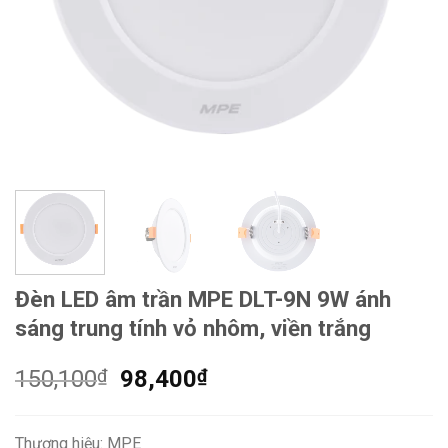
Đèn LED âm trần MPE DLT-9N 9W ánh
sáng trung tính vỏ nhôm, viền trắng
Giá
Giá
150,100
₫
98,400
₫
gốc
hiện
là:
tại
Thương hiệu: MPE