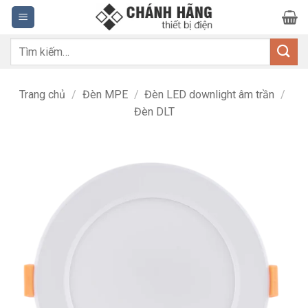
Bỏ
qua
nội
Tìm
dung
kiếm:
Trang chủ
/
Đèn MPE
/
Đèn LED downlight âm trần
/
Đèn DLT