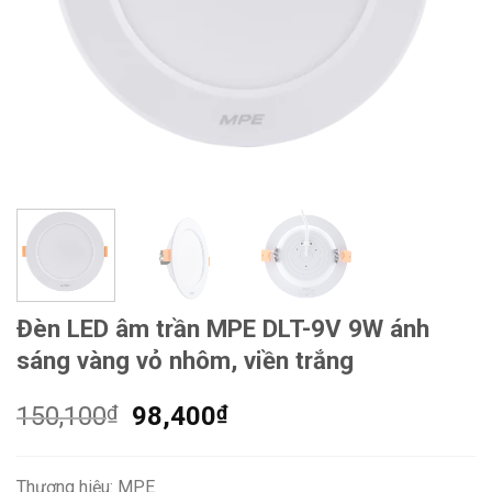
Đèn LED âm trần MPE DLT-9V 9W ánh
sáng vàng vỏ nhôm, viền trắng
Giá
Giá
150,100
₫
98,400
₫
gốc
hiện
là:
tại
Thương hiệu: MPE