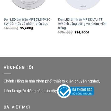
Đèn LED âm trần MPE DLB-5/3C
Đèn LED âm trần MPE DLTL-9T
5W đổi màu vỏ nhôm, viền bạc
9W ánh sáng trắng vỏ nhôm, viền
trắng
Giá
Giá
145,900
₫
95,600
₫
gốc
hiện
Giá
Giá
175,400
₫
114,900
₫
là:
tại
gốc
hiện
145,900₫.
là:
là:
tại
95,600₫.
175,400₫.
là:
114,900₫.
VỀ CHÚNG TÔI
Chánh Hãng là nhà phân phối thiết bị điện chuyên nghiệp,
luôn là người đồng hành tin cậy
BÀI VIẾT MỚI