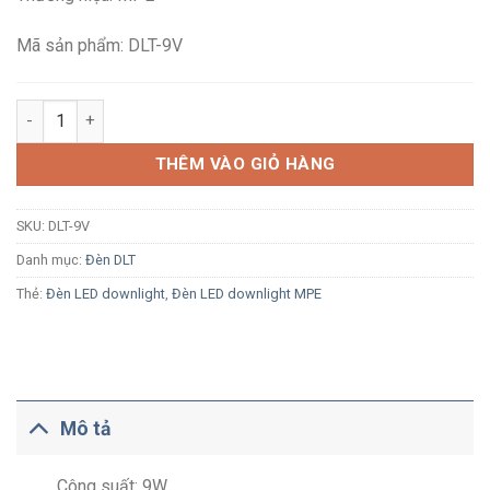
150,100₫.
là:
98,400₫.
Mã sản phẩm: DLT-9V
Đèn LED âm trần MPE DLT-9V 9W ánh sáng vàng vỏ nhôm, viền 
THÊM VÀO GIỎ HÀNG
SKU:
DLT-9V
Danh mục:
Đèn DLT
Thẻ:
Đèn LED downlight
,
Đèn LED downlight MPE
Mô tả
Công suất: 9W