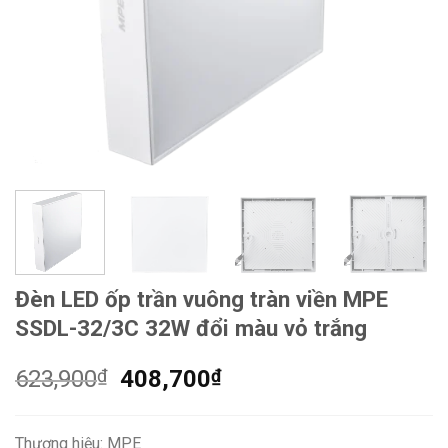
Đèn LED ốp trần vuông tràn viền MPE
SSDL-32/3C 32W đổi màu vỏ trắng
Giá
Giá
623,900
₫
408,700
₫
gốc
hiện
là:
tại
Thương hiệu: MPE