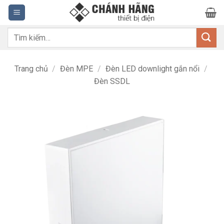
Bỏ
qua
nội
Tìm
dung
kiếm:
Trang chủ
/
Đèn MPE
/
Đèn LED downlight gắn nổi
/
Đèn SSDL