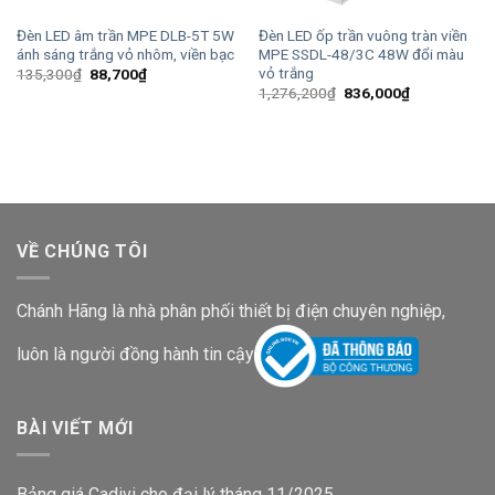
Đèn LED âm trần MPE DLB-5T 5W
Đèn LED ốp trần vuông tràn viền
ánh sáng trắng vỏ nhôm, viền bạc
MPE SSDL-48/3C 48W đổi màu
vỏ trắng
Giá
Giá
135,300
₫
88,700
₫
gốc
hiện
Giá
Giá
1,276,200
₫
836,000
₫
là:
tại
gốc
hiện
135,300₫.
là:
là:
tại
88,700₫.
1,276,200₫.
là:
836,000₫.
VỀ CHÚNG TÔI
Chánh Hãng là nhà phân phối thiết bị điện chuyên nghiệp,
luôn là người đồng hành tin cậy
BÀI VIẾT MỚI
Bảng giá Cadivi cho đại lý tháng 11/2025