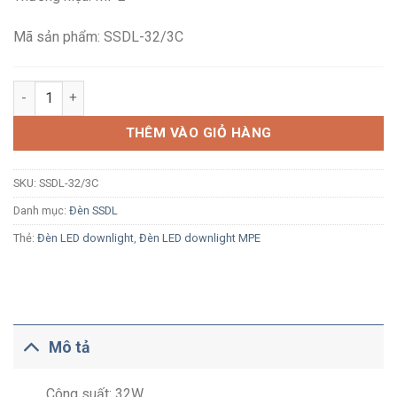
623,900₫.
là:
408,700₫.
Mã sản phẩm: SSDL-32/3C
Đèn LED ốp trần vuông tràn viền MPE SSDL-32/3C 32W đổi màu 
THÊM VÀO GIỎ HÀNG
SKU:
SSDL-32/3C
Danh mục:
Đèn SSDL
Thẻ:
Đèn LED downlight
,
Đèn LED downlight MPE
Mô tả
Công suất: 32W