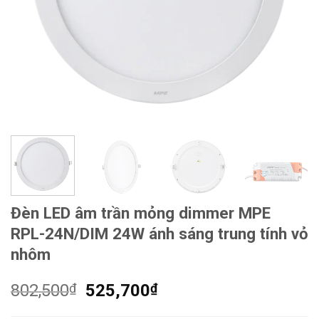
Đèn LED âm trần mỏng dimmer MPE
RPL-24N/DIM 24W ánh sáng trung tính vỏ
nhôm
Giá
Giá
802,500
₫
525,700
₫
gốc
hiện