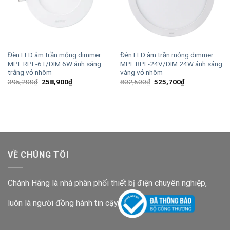
Đèn LED âm trần mỏng dimmer
Đèn LED âm trần mỏng dimmer
MPE RPL-6T/DIM 6W ánh sáng
MPE RPL-24V/DIM 24W ánh sáng
trắng vỏ nhôm
vàng vỏ nhôm
Giá
Giá
Giá
Giá
395,200
₫
258,900
₫
802,500
₫
525,700
₫
gốc
hiện
gốc
hiện
là:
tại
là:
tại
395,200₫.
là:
802,500₫.
là:
258,900₫.
525,700₫.
VỀ CHÚNG TÔI
Chánh Hãng là nhà phân phối thiết bị điện chuyên nghiệp,
luôn là người đồng hành tin cậy