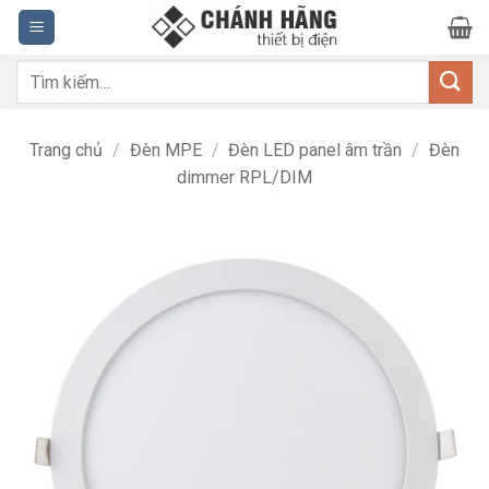
Bỏ
qua
nội
Tìm
dung
kiếm:
Trang chủ
/
Đèn MPE
/
Đèn LED panel âm trần
/
Đèn
dimmer RPL/DIM