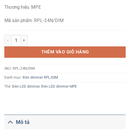
là:
tại
Thương hiệu: MPE
802,500₫.
là:
525,700₫.
Mã sản phẩm: RPL-24N/DIM
Đèn LED âm trần mỏng dimmer MPE RPL-24N/DIM 24W ánh sáng
THÊM VÀO GIỎ HÀNG
SKU:
RPL-24N/DIM
Danh mục:
Đèn dimmer RPL/DIM
Thẻ:
Đèn LED dimmer
,
Đèn LED dimmer MPE
Mô tả