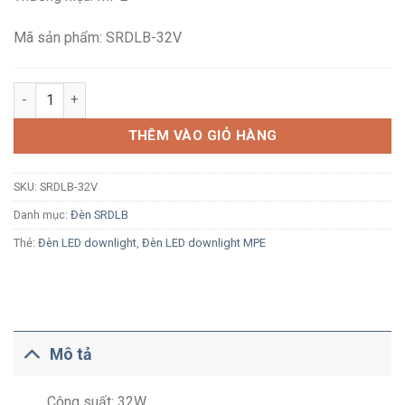
465,600₫.
là:
305,000₫.
Mã sản phẩm: SRDLB-32V
Đèn LED ốp trần tràn viền MPE SRDLB-32V 32W ánh sáng vàng 
THÊM VÀO GIỎ HÀNG
SKU:
SRDLB-32V
Danh mục:
Đèn SRDLB
Thẻ:
Đèn LED downlight
,
Đèn LED downlight MPE
Mô tả
Công suất: 32W