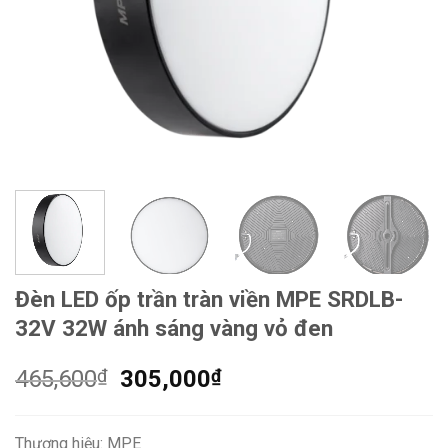
Đèn LED ốp trần tràn viền MPE SRDLB-
32V 32W ánh sáng vàng vỏ đen
Giá
Giá
465,600
₫
305,000
₫
gốc
hiện
là:
tại
Thương hiệu: MPE