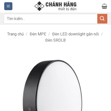
Bỏ
qua
nội
Tìm
dung
kiếm:
Trang chủ
/
Đèn MPE
/
Đèn LED downlight gắn nổi
/
Đèn SRDLB