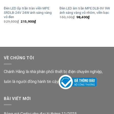
Đèn LED ốp trần tràn viền MPE
Đèn LED âm trần MPE DLB-9V 9W
SRDLB-24V 24W ánh sáng vàng
ánh sáng vàng vỏ nhôm, viền bạc
vỏ đen
Giá
Giá
150,100
₫
98,400
₫
gốc
hiện
Giá
Giá
329,500
₫
215,900
₫
là:
tại
gốc
hiện
150,100₫.
là:
là:
tại
98,400₫.
329,500₫.
là:
215,900₫.
VỀ CHÚNG TÔI
Chánh Hãng là nhà phân phối thiết bị điện chuyên nghiệp,
luôn là người đồng hành tin cậy
BÀI VIẾT MỚI
Bảng giá Cadivi cho đại lý tháng 11/2025