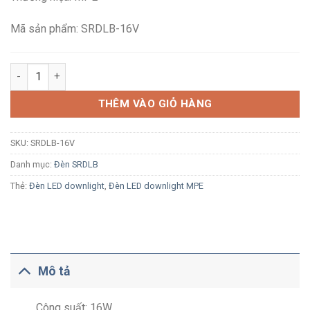
236,800₫.
là:
155,200₫.
Mã sản phẩm: SRDLB-16V
Đèn LED ốp trần tràn viền MPE SRDLB-16V 16W ánh sáng vàng 
THÊM VÀO GIỎ HÀNG
SKU:
SRDLB-16V
Danh mục:
Đèn SRDLB
Thẻ:
Đèn LED downlight
,
Đèn LED downlight MPE
Mô tả
Công suất: 16W