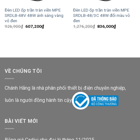
Đèn LED ốp trần tràn viền MPE
Đèn LED ốp trần tràn viền MPE
SRDLB-48V 48W ánh sáng vàng
SRDLB-48/3C 48W đổi màu vỏ
vỏ đen
đen
Giá
Giá
Giá
Giá
926,900
₫
607,200
₫
1,276,200
₫
836,000
₫
gốc
hiện
gốc
hiện
là:
tại
là:
tại
926,900₫.
là:
1,276,200₫.
là:
607,200₫.
836,000₫.
VỀ CHÚNG TÔI
Chánh Hãng là nhà phân phối thiết bị điện chuyên nghiệp,
luôn là người đồng hành tin cậy
BÀI VIẾT MỚI
Bảng giá Cadivi cho đại lý tháng 11/2025