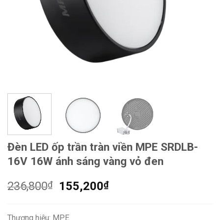
Đèn LED ốp trần tràn viền MPE SRDLB-
16V 16W ánh sáng vàng vỏ đen
Giá
Giá
236,800
₫
155,200
₫
gốc
hiện
là:
tại
Thương hiệu: MPE