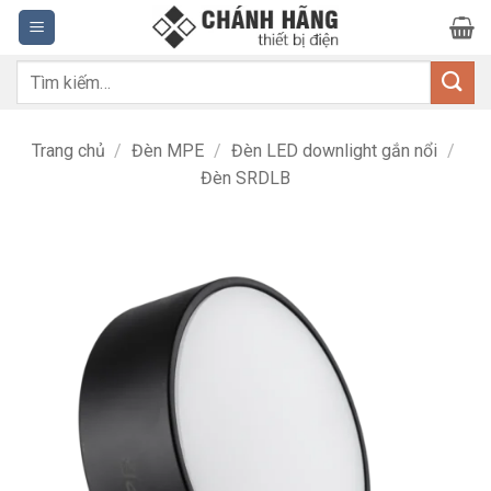
Bỏ
qua
nội
Tìm
dung
kiếm:
Trang chủ
/
Đèn MPE
/
Đèn LED downlight gắn nổi
/
Đèn SRDLB