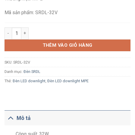
465,600₫.
là:
305,000₫.
Mã sản phẩm: SRDL-32V
Đèn LED ốp trần tràn viền MPE SRDL-32V 32W ánh sáng vàng vỏ
THÊM VÀO GIỎ HÀNG
SKU:
SRDL-32V
Danh mục:
Đèn SRDL
Thẻ:
Đèn LED downlight
,
Đèn LED downlight MPE
Mô tả
Công suất: 32W