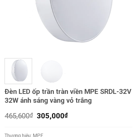
Đèn LED ốp trần tràn viền MPE SRDL-32V
32W ánh sáng vàng vỏ trắng
Giá
Giá
465,600
₫
305,000
₫
gốc
hiện
là:
tại
Thương hiệu: MPE