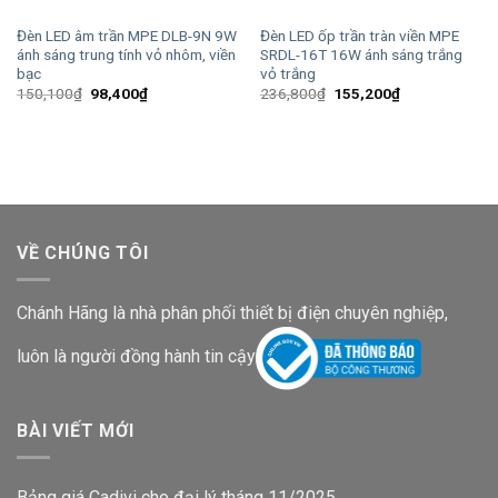
Đèn LED âm trần MPE DLB-9N 9W
Đèn LED ốp trần tràn viền MPE
ánh sáng trung tính vỏ nhôm, viền
SRDL-16T 16W ánh sáng trắng
bạc
vỏ trắng
Giá
Giá
Giá
Giá
150,100
₫
98,400
₫
236,800
₫
155,200
₫
gốc
hiện
gốc
hiện
là:
tại
là:
tại
150,100₫.
là:
236,800₫.
là:
98,400₫.
155,200₫.
VỀ CHÚNG TÔI
Chánh Hãng là nhà phân phối thiết bị điện chuyên nghiệp,
luôn là người đồng hành tin cậy
BÀI VIẾT MỚI
Bảng giá Cadivi cho đại lý tháng 11/2025