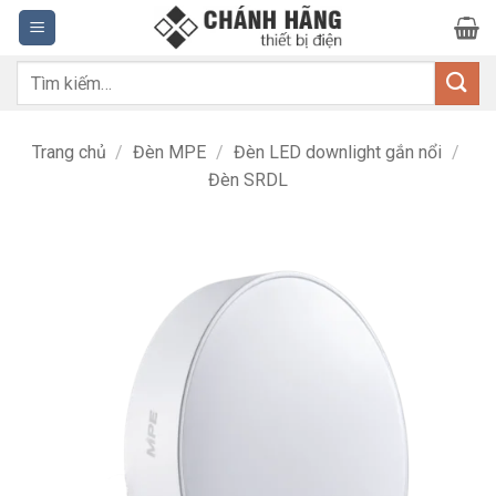
Bỏ
qua
nội
Tìm
dung
kiếm:
Trang chủ
/
Đèn MPE
/
Đèn LED downlight gắn nổi
/
Đèn SRDL