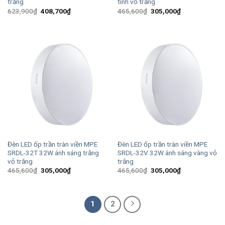
trắng
tính vỏ trắng
Giá
Giá
Giá
Giá
623,900
₫
408,700
₫
465,600
₫
305,000
₫
gốc
hiện
gốc
hiện
là:
tại
là:
tại
623,900₫.
là:
465,600₫.
là:
408,700₫.
305,000₫.
Đèn LED ốp trần tràn viền MPE
Đèn LED ốp trần tràn viền MPE
SRDL-32T 32W ánh sáng trắng
SRDL-32V 32W ánh sáng vàng vỏ
vỏ trắng
trắng
Giá
Giá
Giá
Giá
465,600
₫
305,000
₫
465,600
₫
305,000
₫
gốc
hiện
gốc
hiện
là:
tại
là:
tại
465,600₫.
là:
465,600₫.
là:
305,000₫.
305,000₫.
1
2