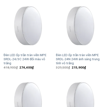
236,800₫.
là:
236,800₫.
là:
155,200₫.
155,200₫.
Đèn LED ốp trần tràn viền MPE
Đèn LED ốp trần tràn viền MPE
SRDL-24/3C 24W đổi màu vỏ
SRDL-24N 24W ánh sáng trung
trắng
tính vỏ trắng
Giá
Giá
Giá
Giá
418,900
₫
274,400
₫
329,500
₫
215,900
₫
gốc
hiện
gốc
hiện
là:
tại
là:
tại
418,900₫.
là:
329,500₫.
là:
274,400₫.
215,900₫.