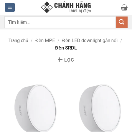
Bỏ
qua
nội
Tìm
dung
kiếm:
Trang chủ
/
Đèn MPE
/
Đèn LED downlight gắn nổi
/
Đèn SRDL
LỌC