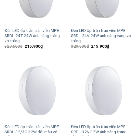
Đèn LED ốp trần tràn viền MPE
Đèn LED ốp trần tràn viền MPE
SRDL-24T 24W ánh sáng trắng
SRDL-24V 24W ánh sáng vàng vỏ
vỏ trắng
trắng
Giá
Giá
Giá
Giá
329,500
₫
215,900
₫
329,500
₫
215,900
₫
gốc
hiện
gốc
hiện
là:
tại
là:
tại
329,500₫.
là:
329,500₫.
là:
215,900₫.
215,900₫.
Đèn LED ốp trần tràn viền MPE
Đèn LED ốp trần tràn viền MPE
SRDL-32/3C 32W đổi màu vỏ
SRDL-32N 32W ánh sáng trung