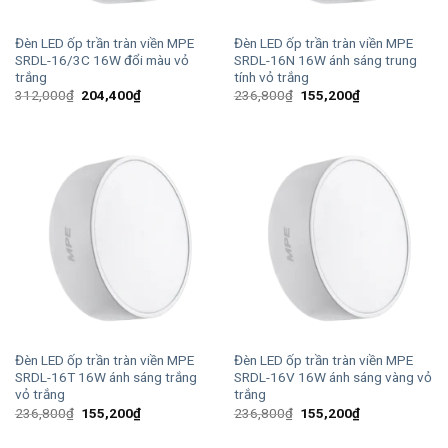
Đèn LED ốp trần tràn viền MPE
Đèn LED ốp trần tràn viền MPE
SRDL-16/3C 16W đổi màu vỏ
SRDL-16N 16W ánh sáng trung
trắng
tính vỏ trắng
Giá
Giá
Giá
Giá
312,000
₫
204,400
₫
236,800
₫
155,200
₫
gốc
hiện
gốc
hiện
là:
tại
là:
tại
312,000₫.
là:
236,800₫.
là:
204,400₫.
155,200₫.
Đèn LED ốp trần tràn viền MPE
Đèn LED ốp trần tràn viền MPE
SRDL-16T 16W ánh sáng trắng
SRDL-16V 16W ánh sáng vàng vỏ
vỏ trắng
trắng
Giá
Giá
Giá
Giá
236,800
₫
155,200
₫
236,800
₫
155,200
₫
gốc
hiện
gốc
hiện
là:
tại
là:
tại