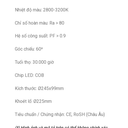
Nhiệt độ màu: 2800-3200K
Chỉ số hoàn màu: Ra > 80
Hệ số công suất: PF > 0.9
Góc chiếu: 60⁰
Tuổi thọ: 30.000 giờ
Chip LED: COB
Kích thước: Ø245x99mm
Khoét lổ: Ø225mm
Tiêu chuẩn / Chứng nhận: CE, RoSH (Châu Âu)
(*) Hình ảnh và mô tả trên có thể không chính xác.