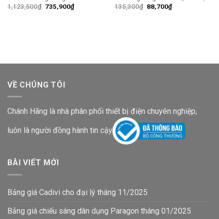
Giá
Giá
Giá
Giá
1,123,500
₫
735,900
₫
135,300
₫
88,700
₫
gốc
hiện
gốc
hiện
là:
tại
là:
tại
1,123,500₫.
là:
135,300₫.
là:
735,900₫.
88,700₫.
VỀ CHÚNG TÔI
Chánh Hãng là nhà phân phối thiết bị điện chuyên nghiệp,
luôn là người đồng hành tin cậy
BÀI VIẾT MỚI
Bảng giá Cadivi cho đại lý tháng 11/2025
Bảng giá chiếu sáng dân dụng Paragon tháng 01/2025