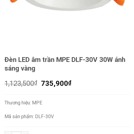
Đèn LED âm trần MPE DLF-30V 30W ánh
sáng vàng
Giá
Giá
1,123,500
₫
735,900
₫
gốc
hiện
là:
tại
Thương hiệu: MPE
1,123,500₫.
là:
735,900₫.
Mã sản phẩm: DLF-30V