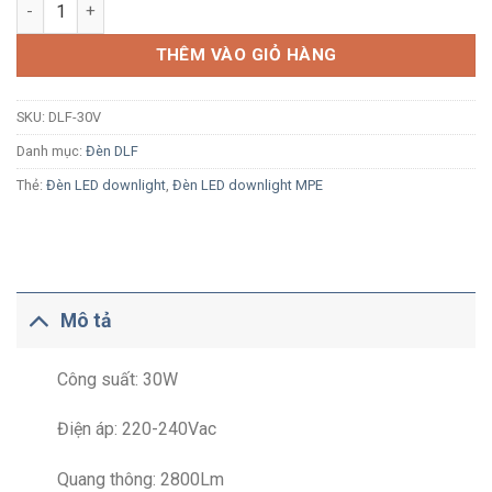
Đèn LED âm trần MPE DLF-30V 30W ánh sáng vàng số lượng
THÊM VÀO GIỎ HÀNG
SKU:
DLF-30V
Danh mục:
Đèn DLF
Thẻ:
Đèn LED downlight
,
Đèn LED downlight MPE
Mô tả
Công suất: 30W
Điện áp: 220-240Vac
Quang thông: 2800Lm