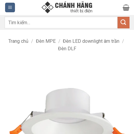
Bỏ
qua
nội
Tìm
dung
kiếm:
Trang chủ
/
Đèn MPE
/
Đèn LED downlight âm trần
/
Đèn DLF