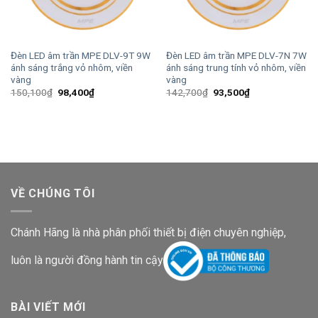
Đèn LED âm trần MPE DLV-9T 9W
Đèn LED âm trần MPE DLV-7N 7W
ánh sáng trắng vỏ nhôm, viền
ánh sáng trung tính vỏ nhôm, viền
vàng
vàng
Giá
Giá
Giá
Giá
150,100
₫
98,400
₫
142,700
₫
93,500
₫
gốc
hiện
gốc
hiện
là:
tại
là:
tại
150,100₫.
là:
142,700₫.
là:
98,400₫.
93,500₫.
VỀ CHÚNG TÔI
Chánh Hãng là nhà phân phối thiết bị điện chuyên nghiệp,
luôn là người đồng hành tin cậy
BÀI VIẾT MỚI