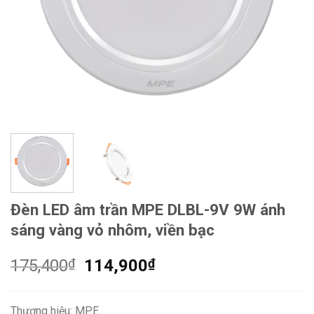
Đèn LED âm trần MPE DLBL-9V 9W ánh
sáng vàng vỏ nhôm, viền bạc
Giá
Giá
175,400
₫
114,900
₫
gốc
hiện
là:
tại
Thương hiệu: MPE