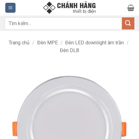
Bỏ
qua
nội
Tìm
dung
kiếm:
Trang chủ
/
Đèn MPE
/
Đèn LED downlight âm trần
/
Đèn DLB