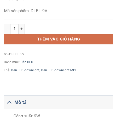
175,400₫.
là:
114,900₫.
Mã sản phẩm: DLBL-9V
Đèn LED âm trần MPE DLBL-9V 9W ánh sáng vàng vỏ nhôm, viề
THÊM VÀO GIỎ HÀNG
SKU:
DLBL-9V
Danh mục:
Đèn DLB
Thẻ:
Đèn LED downlight
,
Đèn LED downlight MPE
Mô tả
Công suất: 9W