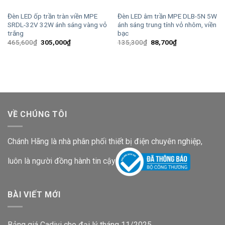
Đèn LED ốp trần tràn viền MPE
Đèn LED âm trần MPE DLB-5N 5W
SRDL-32V 32W ánh sáng vàng vỏ
ánh sáng trung tính vỏ nhôm, viền
trắng
bạc
Giá
Giá
Giá
Giá
465,600
₫
305,000
₫
135,300
₫
88,700
₫
gốc
hiện
gốc
hiện
là:
tại
là:
tại
465,600₫.
là:
135,300₫.
là:
305,000₫.
88,700₫.
VỀ CHÚNG TÔI
Chánh Hãng là nhà phân phối thiết bị điện chuyên nghiệp,
luôn là người đồng hành tin cậy
BÀI VIẾT MỚI
Bảng giá Cadivi cho đại lý tháng 11/2025