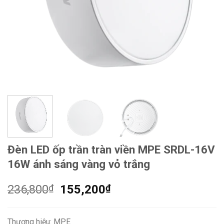
Đèn LED ốp trần tràn viền MPE SRDL-16V
16W ánh sáng vàng vỏ trắng
Giá
Giá
236,800
₫
155,200
₫
gốc
hiện
là:
tại
Thương hiệu: MPE