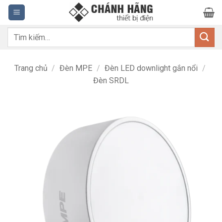
Bỏ
qua
nội
Tìm
dung
kiếm:
Trang chủ
/
Đèn MPE
/
Đèn LED downlight gắn nổi
/
Đèn SRDL