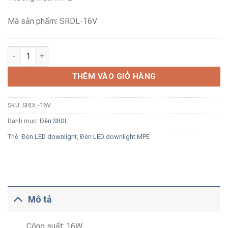
236,800₫.
là:
155,200₫.
Mã sản phẩm: SRDL-16V
Đèn LED ốp trần tràn viền MPE SRDL-16V 16W ánh sáng vàng vỏ
THÊM VÀO GIỎ HÀNG
SKU:
SRDL-16V
Danh mục:
Đèn SRDL
Thẻ:
Đèn LED downlight
,
Đèn LED downlight MPE
Mô tả
Công suất: 16W