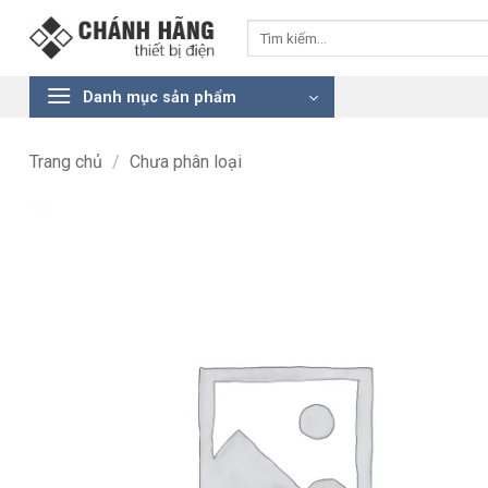
Bỏ
Tìm
qua
kiếm:
nội
dung
Danh mục sản phẩm
Trang chủ
/
Chưa phân loại