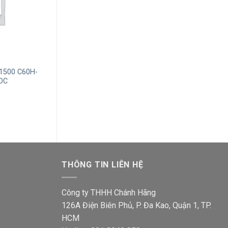
+
+
1500 C60H-
Nối thẳng cho ray T3 China màu
sản phẩm 5
VDC
trắng
Giá
75,000
₫
hiện
tại
₫.
là:
820,100₫.
THÔNG TIN LIÊN HỆ
Công ty THHH Chánh Hãng
126A Điện Biên Phủ, P. Đa Kao, Quận 1, TP.
HCM