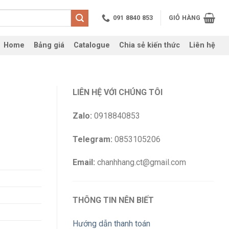
091 8840 853
GIỎ HÀNG
Home
Bảng giá
Catalogue
Chia sẻ kiến thức
Liên hệ
LIÊN HỆ VỚI CHÚNG TÔI
Zalo:
0918840853
Telegram:
0853105206
Email:
chanhhang.ct@gmail.com
THÔNG TIN NÊN BIẾT
Hướng dẫn thanh toán