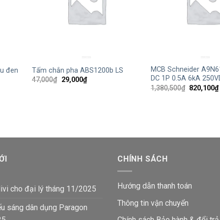
+
+
MCB Schneider A9N6
u đen
Tấm chắn pha ABS1200b LS
DC 1P 0.5A 6kA 250
Giá
Giá
47,000
₫
29,000
₫
gốc
hiện
Giá
1,380,500
₫
820,100
₫
là:
tại
gốc
47,000₫.
là:
là:
29,000₫.
1,380,500
ỚI
CHÍNH SÁCH
Hướng dẫn thanh toán
ivi cho đại lý tháng 11/2025
Thông tin vận chuyển
ếu sáng dân dụng Paragon
25
Chính sách Bảo hành & đổi trả