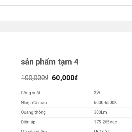
sản phẩm tạm 4
Giá
Giá
100,000
₫
60,000
₫
gốc
hiện
là:
tại
Công suất
3W
100,000₫.
là:
Nhiệt độ màu
6000-6500K
60,000₫.
Quang thông
300Lm
Điện áp
175-265Vac
Mã sản phẩm
LBD3-3T