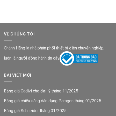
là:
tại
là:
tại
113,000₫.
là:
191,000₫.
là:
62,100₫.
104,900₫.
VỀ CHÚNG TÔI
Chánh Hãng là nhà phân phối thiết bị điện chuyên nghiệp,
luôn là người đồng hành tin cậy
BÀI VIẾT MỚI
Bảng giá Cadivi cho đại lý tháng 11/2025
Bảng giá chiếu sáng dân dụng Paragon tháng 01/2025
Bảng giá Schneider tháng 01/2025