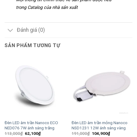
trong Catalog của nhà sản xuất
Đánh giá (0)
SẢN PHẨM TƯƠNG TỰ
Đèn LED âm trần Nanoco ECO
Đèn LED âm trần mỏng Nanoco
NED076 7W ánh sáng trắng
NSD1231 12W ánh sáng vàng
Giá
Giá
Giá
Giá
113,000
₫
62,100
₫
191,000
₫
104,900
₫
gốc
hiện
gốc
hiện