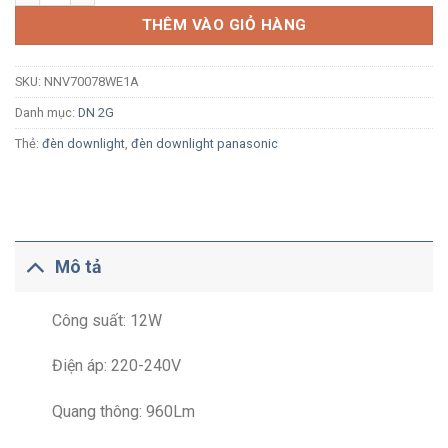
THÊM VÀO GIỎ HÀNG
SKU:
NNV70078WE1A
Danh mục:
DN 2G
Thẻ:
đèn downlight
,
đèn downlight panasonic
Mô tả
Công suất: 12W
Điện áp: 220-240V
Quang thông: 960Lm