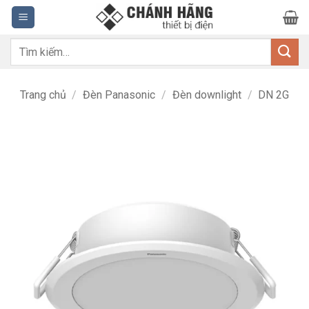
Bỏ
qua
nội
Tìm
dung
kiếm:
Trang chủ
/
Đèn Panasonic
/
Đèn downlight
/
DN 2G