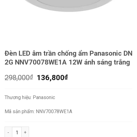
Đèn LED âm trần chống ẩm Panasonic DN
2G NNV70078WE1A 12W ánh sáng trắng
Giá
Giá
298,000
₫
136,800
₫
gốc
hiện
là:
tại
Thương hiệu: Panasonic
298,000₫.
là:
136,800₫.
Mã sản phẩm: NNV70078WE1A
Đèn LED âm trần chống ẩm Panasonic DN 2G NNV70078WE1A 12