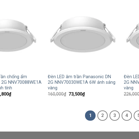
117,100₫.
136,800₫.
+
+
rần chống ẩm
Đèn LED âm trần Panasonic DN
Đèn LE
N 2G NNV70088WE1A
2G NNV70030WE1A 6W ánh sáng
2G NNV
h tính
vàng
vàng
Giá
Giá
Giá
,800
₫
160,000
₫
73,500
₫
226,00
hiện
gốc
hiện
tại
là:
tại
,000₫.
là:
160,000₫.
là:
136,800₫.
73,500₫.
1
2
3
4