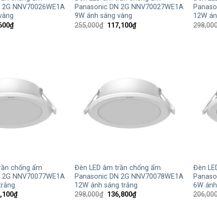
N 2G NNV70026WE1A
Panasonic DN 2G NNV70027WE1A
Panaso
vàng
9W ánh sáng vàng
12W án
Giá
Giá
Giá
600
₫
255,000
₫
117,100
₫
298,00
hiện
gốc
hiện
tại
là:
tại
,000₫.
là:
255,000₫.
là:
94,600₫.
117,100₫.
+
+
rần chống ẩm
Đèn LED âm trần chống ẩm
Đèn LE
N 2G NNV70077WE1A
Panasonic DN 2G NNV70078WE1A
Panaso
trắng
12W ánh sáng trắng
6W ánh 
Giá
Giá
Giá
,100
₫
298,000
₫
136,800
₫
206,00
hiện
gốc
hiện
tại
là:
tại
,000₫.
là:
298,000₫.
là: