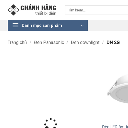
Bỏ
Tìm
qua
kiếm:
nội
dung
Danh mục sản phẩm
Trang chủ
/
Đèn Panasonic
/
Đèn downlight
/
DN 2G
+
Đèn LED âm t