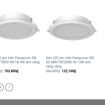
94,600₫.
117,100₫.
+
D âm trần Panasonic DN
Đèn LED âm trần Panasonic DN
70031WE1A 9W ánh sáng
2G NNV70032WE1A 12W ánh
sáng vàng
Giá
Giá
Giá
Giá
0
₫
103,800
₫
266,000
₫
122,100
₫
gốc
hiện
gốc
hiện
là:
tại
là:
tại
226,000₫.
là:
266,000₫.
là:
103,800₫.
122,100₫.
5