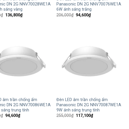
nic DN 2G NNV70028WE1A
Panasonic DN 2G NNV70076WE1A
h sáng vàng
6W ánh sáng trắng
Giá
Giá
Giá
Giá
0
₫
136,800
₫
206,000
₫
94,600
₫
gốc
hiện
gốc
hiện
là:
tại
là:
tại
298,000₫.
là:
206,000₫.
là:
136,800₫.
94,600₫.
+
D âm trần chống ẩm
Đèn LED âm trần chống ẩm
nic DN 2G NNV70086WE1A
Panasonic DN 2G NNV70087WE1A
sáng trung tính
9W ánh sáng trung tính
Giá
Giá
Giá
Giá
0
₫
94,600
₫
255,000
₫
117,100
₫
gốc
hiện
gốc
hiện
là:
tại
là:
tại
206,000₫.
là:
255,000₫.
là: