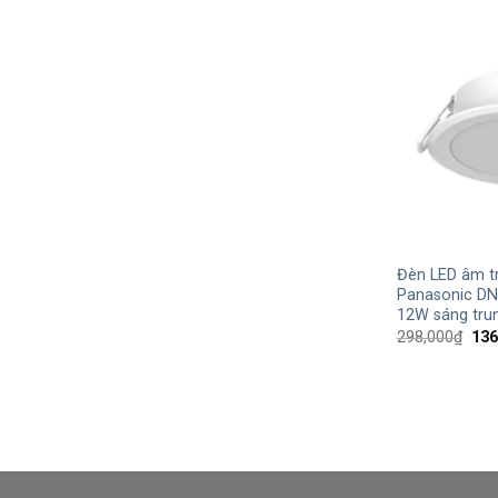
+
Đèn LED âm t
Panasonic D
12W sáng trun
Giá
298,000
₫
136
gốc
là:
298