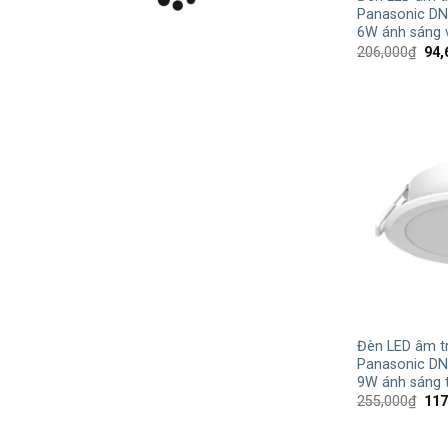
Panasonic D
6W ánh sáng 
Giá
206,000
₫
94,
gốc
là:
206
+
Đèn LED âm t
Panasonic D
9W ánh sáng 
Giá
255,000
₫
117
gốc
là:
255