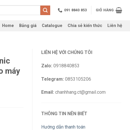
091 8840 853
GIỎ HÀNG
Home
Bảng giá
Catalogue
Chia sẻ kiến thức
Liên hệ
LIÊN HỆ VỚI CHÚNG TÔI
nic
Zalo:
0918840853
o máy
Telegram:
0853105206
Email:
chanhhang.ct@gmail.com
THÔNG TIN NÊN BIẾT
Hướng dẫn thanh toán