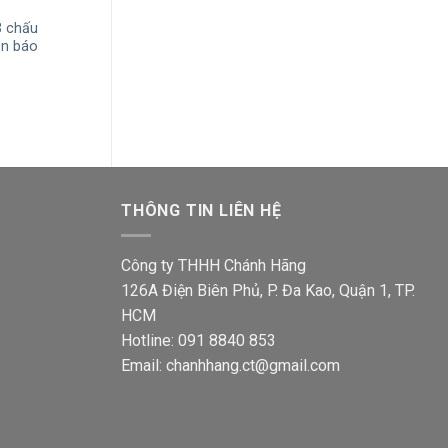
3 chấu
Ổ cắm đơn Sino
Ổ cắm ba Sino S18U3 2 chấu
èn báo
với 1 lổ
Giá
Giá
54,800
₫
43,600
₫
gốc
hiện
Giá
44,500
₫
35,400
là:
tại
gốc
54,800₫.
là:
là:
43,600₫.
44,500
00₫.
THÔNG TIN LIÊN HỆ
Công ty THHH Chánh Hãng
126A Điện Biên Phủ, P. Đa Kao, Quận 1, TP.
HCM
Hotline: 091 8840 853
Email: chanhhang.ct@gmail.com