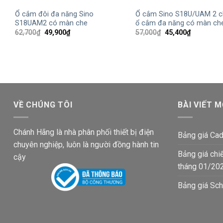
Ổ cắm đôi đa năng Sino
Ổ cắm Sino S18U/UAM 2 c
S18UAM2 có màn che
ổ cắm đa năng có màn ch
Giá
Giá
Giá
Giá
62,700
₫
49,900
₫
57,000
₫
45,400
₫
gốc
hiện
gốc
hiện
là:
tại
là:
tại
62,700₫.
là:
57,000₫.
là:
49,900₫.
45,400₫.
VỀ CHÚNG TÔI
BÀI VIẾT M
Chánh Hãng là nhà phân phối thiết bị điện
Bảng giá Cad
chuyên nghiệp, luôn là người đồng hành tin
Bảng giá chi
cậy
tháng 01/20
Bảng giá Sch