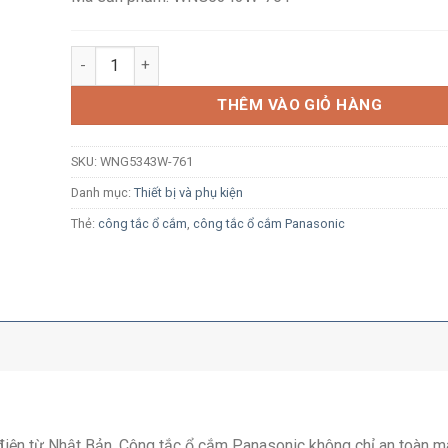
Công tắc D có đèn báo Panasonic Full Color WNG5343
THÊM VÀO GIỎ HÀNG
SKU:
WNG5343W-761
Danh mục:
Thiết bị và phụ kiện
Thẻ:
công tắc ổ cắm
,
công tắc ổ cắm Panasonic
ị điện từ Nhật Bản, Công tắc ổ cắm Panasonic không chỉ an toàn m