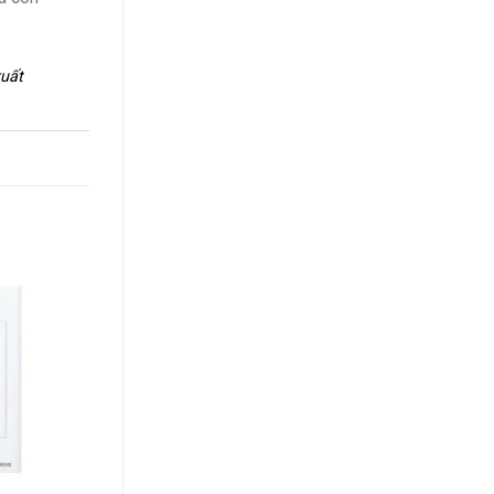
xuất
+
+