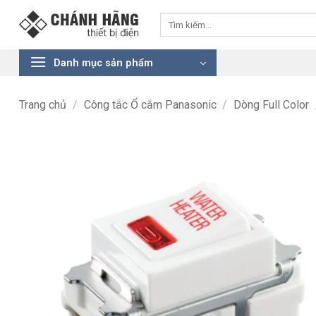
Bỏ
Tìm
qua
kiếm:
nội
dung
Danh mục sản phẩm
Trang chủ
/
Công tắc Ổ cắm Panasonic
/
Dòng Full Color