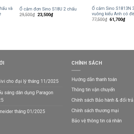
hấu và
Ổ cắm Sino S1813N 
Ổ cắm đơn Sino S18U 2 chấu
e
vuông kiểu Anh có đ
Giá
Giá
29,500
₫
23,500
₫
gốc
hiện
Giá
Giá
77,500
₫
61,700
₫
là:
tại
gốc
hiện
29,500₫.
là:
là:
tại
23,500₫.
77,500₫.
là:
61,7
ỚI
CHÍNH SÁCH
Hướng dẫn thanh toán
ivi cho đại lý tháng 11/2025
Thông tin vận chuyển
ếu sáng dân dụng Paragon
25
Chính sách Bảo hành & đổi trả
Chính sách thương mại
neider tháng 01/2025
Bảo vệ thông tin
cá nhân