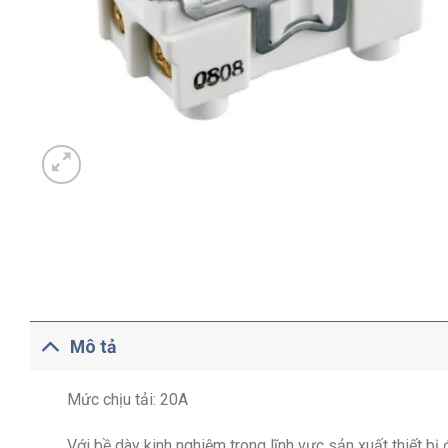
Mô tả
Mức chịu tải: 20A
Với bề dày kinh nghiệm trong lĩnh vực sản xuất thiết b