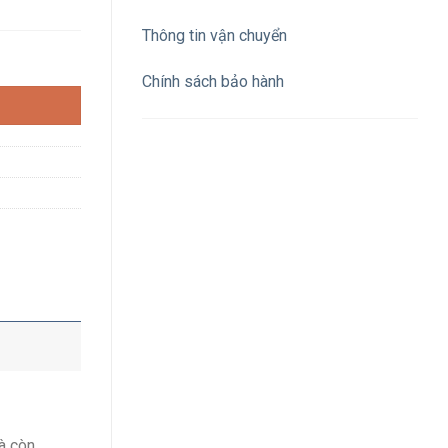
Thông tin vận chuyển
W-761 cho máy nước nóng (có chữ) số lượng
Chính sách bảo hành
à còn