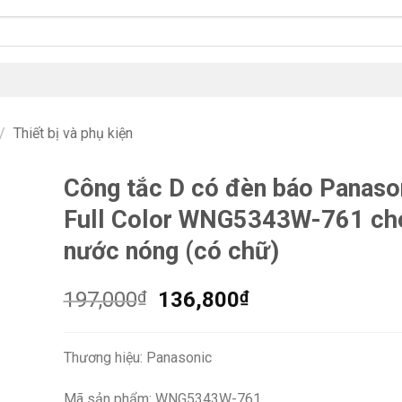
/
Thiết bị và phụ kiện
Công tắc D có đèn báo Panaso
Full Color WNG5343W-761 ch
nước nóng (có chữ)
Giá
Giá
197,000
₫
136,800
₫
gốc
hiện
là:
tại
Thương hiệu: Panasonic
197,000₫.
là:
136,800₫.
Mã sản phẩm: WNG5343W-761