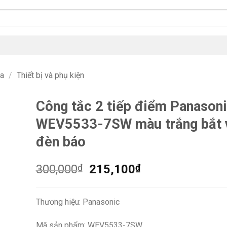
na
/
Thiết bị và phụ kiện
Công tắc 2 tiếp điểm Panason
WEV5533-7SW màu trắng bắt v
đèn báo
Giá
Giá
300,000
₫
215,100
₫
gốc
hiện
là:
tại
Thương hiệu: Panasonic
300,000₫.
là:
215,100₫.
Mã sản phẩm: WEV5533-7SW