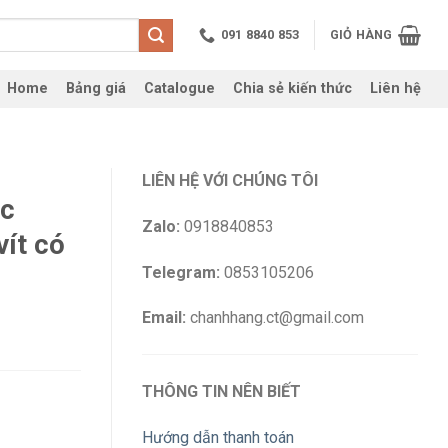
091 8840 853
GIỎ HÀNG
Home
Bảng giá
Catalogue
Chia sẻ kiến thức
Liên hệ
LIÊN HỆ VỚI CHÚNG TÔI
ic
Zalo:
0918840853
ít có
Telegram:
0853105206
Email:
chanhhang.ct@gmail.com
THÔNG TIN NÊN BIẾT
Hướng dẫn thanh toán