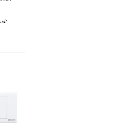
xuất
+
+