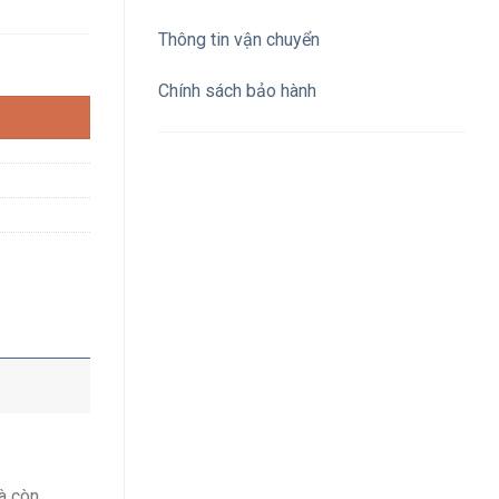
Thông tin vận chuyển
g bắt vít có đèn báo số lượng
Chính sách bảo hành
à còn