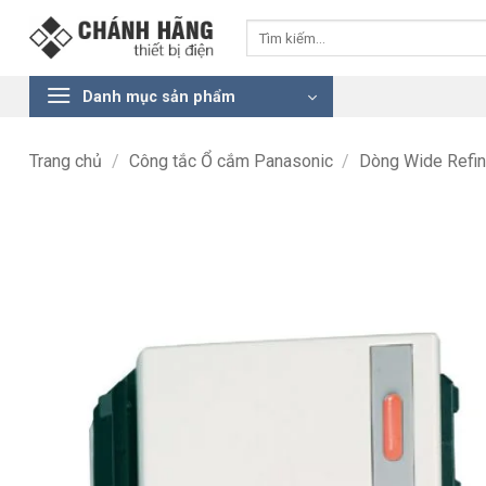
Bỏ
Tìm
qua
kiếm:
nội
dung
Danh mục sản phẩm
Trang chủ
/
Công tắc Ổ cắm Panasonic
/
Dòng Wide Refi