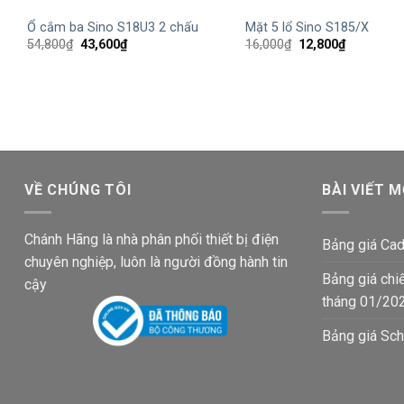
Ổ cắm ba Sino S18U3 2 chấu
Mặt 5 lổ Sino S185/X
Giá
Giá
Giá
Giá
54,800
₫
43,600
₫
16,000
₫
12,800
₫
gốc
hiện
gốc
hiện
là:
tại
là:
tại
54,800₫.
là:
16,000₫.
là:
43,600₫.
12,800₫.
VỀ CHÚNG TÔI
BÀI VIẾT M
Chánh Hãng là nhà phân phối thiết bị điện
Bảng giá Cad
chuyên nghiệp, luôn là người đồng hành tin
Bảng giá chi
cậy
tháng 01/20
Bảng giá Sch