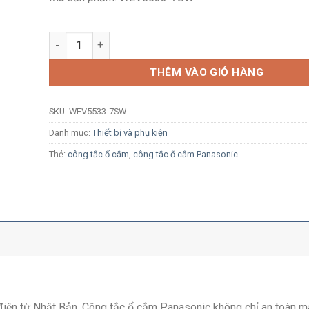
Công tắc 2 tiếp điểm Panasonic WEV5533-7SW màu trắn
THÊM VÀO GIỎ HÀNG
SKU:
WEV5533-7SW
Danh mục:
Thiết bị và phụ kiện
Thẻ:
công tắc ổ cắm
,
công tắc ổ cắm Panasonic
ị điện từ Nhật Bản, Công tắc ổ cắm Panasonic không chỉ an toàn m