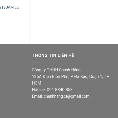
 S18UAM có
Ổ cắm Sino S1813N 3 chấu
Ổ cắm Sino S18
vuông kiểu Anh có đèn báo
kiểu Anh có côn
Giá
Giá
Giá
77,500
₫
61,700
₫
77,500
₫
61,700
gốc
hiện
gốc
là:
tại
là:
77,500₫.
là:
77,500
00₫.
61,700₫.
THÔNG TIN LIÊN HỆ
Công ty THHH Chánh Hãng
126A Điện Biên Phủ, P. Đa Kao, Quận 1, TP.
HCM
Hotline: 091 8840 853
Email: chanhhang.ct@gmail.com