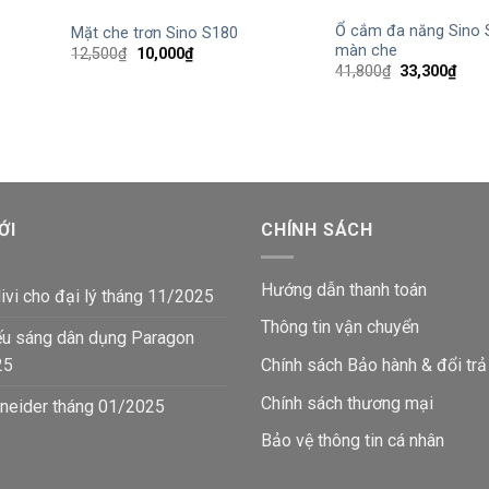
Ổ cắm đa năng Sino
Mặt che trơn Sino S180
màn che
Giá
Giá
12,500
₫
10,000
₫
gốc
hiện
Giá
Giá
41,800
₫
33,300
₫
là:
tại
gốc
hiện
12,500₫.
là:
là:
tại
10,000₫.
41,800₫.
là:
33,3
ỚI
CHÍNH SÁCH
Hướng dẫn thanh toán
ivi cho đại lý tháng 11/2025
Thông tin vận chuyển
ếu sáng dân dụng Paragon
25
Chính sách Bảo hành & đổi trả
Chính sách thương mại
neider tháng 01/2025
Bảo vệ thông tin
cá nhân