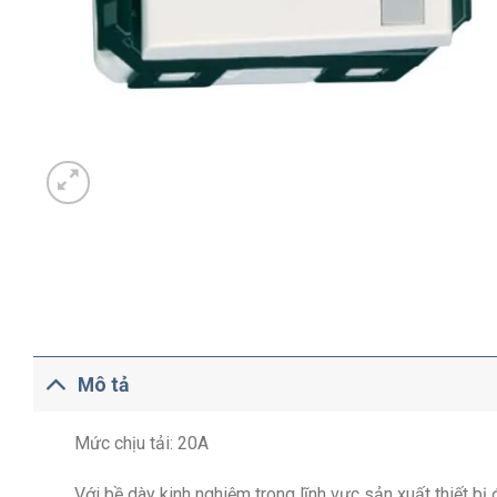
Mô tả
Mức chịu tải: 20A
Với bề dày kinh nghiệm trong lĩnh vực sản xuất thiết b