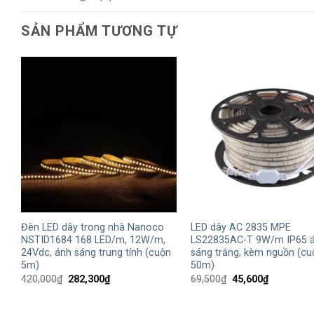
SẢN PHẨM TƯƠNG TỰ
+
+
Đèn LED dây trong nhà Nanoco
LED dây AC 2835 MPE
NSTID1684 168 LED/m, 12W/m,
LS22835AC-T 9W/m IP65 
24Vdc, ánh sáng trung tính (cuộn
sáng trắng, kèm nguồn (cu
5m)
50m)
Giá
Giá
Giá
Giá
420,000
₫
282,300
₫
69,500
₫
45,600
₫
gốc
hiện
gốc
hiện
là:
tại
là:
tại
420,000₫.
là:
69,500₫.
là: