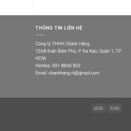
THÔNG TIN LIÊN HỆ
Công ty THHH Chánh Hãng
126A Điện Biên Phủ, P. Đa Kao, Quận 1, TP.
HCM
Hotline: 091 8840 853
Email: chanhhang.ct@gmail.com
Cash
Bank
On
Trans
Delivery