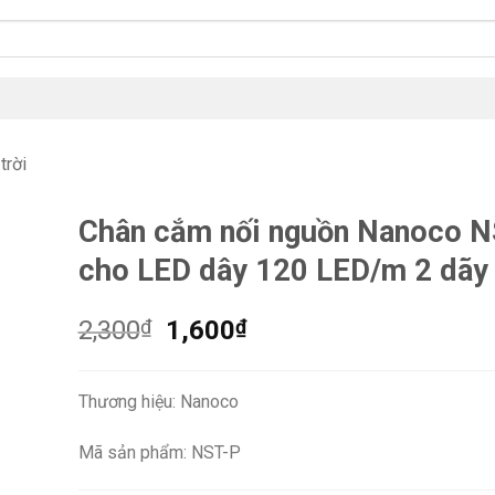
trời
Chân cắm nối nguồn Nanoco 
cho LED dây 120 LED/m 2 dãy
Giá
Giá
2,300
₫
1,600
₫
gốc
hiện
là:
tại
Thương hiệu: Nanoco
2,300₫.
là:
1,600₫.
Mã sản phẩm: NST-P