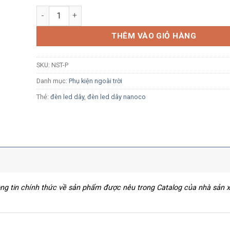
Chân cắm nối nguồn Nanoco NST-P cho LED dây 120 L
THÊM VÀO GIỎ HÀNG
SKU:
NST-P
Danh mục:
Phụ kiện ngoài trời
Thẻ:
đèn led dây
,
đèn led dây nanoco
hông tin chính thức về sản phẩm được nêu trong Catalog của nhà sản 