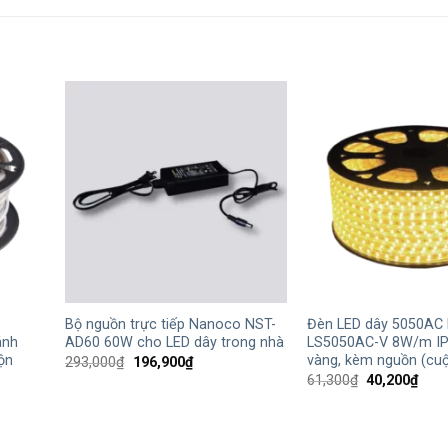
+
+
Bộ nguồn trực tiếp Nanoco NST-
Đèn LED dây 5050AC
ánh
AD60 60W cho LED dây trong nhà
LS5050AC-V 8W/m IP
ộn
vàng, kèm nguồn (cu
Giá
Giá
293,000
₫
196,900
₫
gốc
hiện
Giá
Giá
61,300
₫
40,200
₫
là:
tại
gốc
hiện
293,000₫.
là:
là:
tại
196,900₫.
61,300₫.
là:
40,2