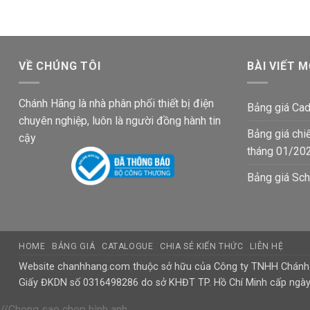
282,300₫.
45,600₫.
VỀ CHÚNG TÔI
BÀI VIẾT M
Chánh Hãng là nhà phân phối thiết bị điện
Bảng giá Cad
chuyên nghiệp, luôn là người đồng hành tin
Bảng giá chi
cậy
tháng 01/20
Bảng giá Sch
HOME
BẢNG GIÁ
CATALOGUE
CHIA SẺ KIẾN THỨC
LIÊN HỆ
Website chanhhang.com thuộc sở hữu của Công ty TNHH Chán
Giấy ĐKDN số 0316498286 do sở KHĐT TP. Hồ Chí Minh cấp ngà
//Chong sao chep hình anh