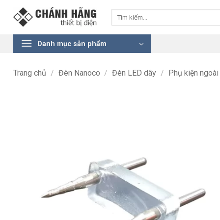
Bỏ
Tìm
qua
kiếm:
nội
dung
Danh mục sản phẩm
Trang chủ
/
Đèn Nanoco
/
Đèn LED dây
/
Phụ kiện ngoài 