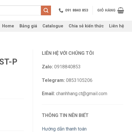
091 8840 853
GIỎ HÀNG
Home
Bảng giá
Catalogue
Chia sẻ kiến thức
Liên hệ
LIÊN HỆ VỚI CHÚNG TÔI
NST-P
Zalo:
0918840853
Telegram:
0853105206
Email:
chanhhang.ct@gmail.com
THÔNG TIN NÊN BIẾT
Hướng dẫn thanh toán