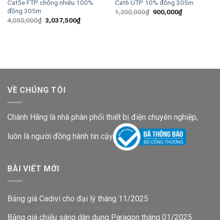
Cat5e FTP chống nhiễu 100%
Cat6 UTP 10% đồng 305m
đồng 305m
Giá
Giá
1,200,000
₫
900,000
₫
gốc
hiện
Giá
Giá
4,050,000
₫
3,037,500
₫
là:
tại
gốc
hiện
1,200,000₫.
là:
là:
tại
900,000₫.
4,050,000₫.
là:
3,037,500₫.
VỀ CHÚNG TÔI
Chánh Hãng là nhà phân phối thiết bị điện chuyên nghiệp,
luôn là người đồng hành tin cậy
BÀI VIẾT MỚI
Bảng giá Cadivi cho đại lý tháng 11/2025
Bảng giá chiếu sáng dân dụng Paragon tháng 01/2025