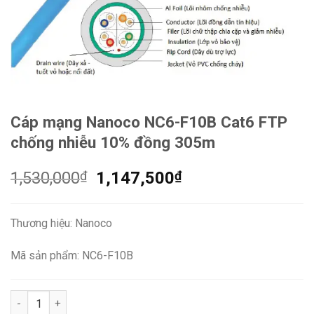
Cáp mạng Nanoco NC6-F10B Cat6 FTP
chống nhiễu 10% đồng 305m
Giá
Giá
1,530,000
₫
1,147,500
₫
gốc
hiện
là:
tại
Thương hiệu: Nanoco
1,530,000₫.
là:
1,147,500₫.
Mã sản phẩm: NC6-F10B
Cáp mạng Nanoco NC6-F10B Cat6 FTP chống nhiễu 10% đồng 