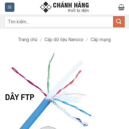
Bỏ
qua
nội
Tìm
dung
kiếm:
Trang chủ
/
Cáp dữ liệu Nanoco
/
Cáp mạng