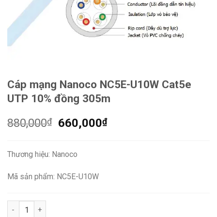
Cáp mạng Nanoco NC5E-U10W Cat5e
UTP 10% đồng 305m
Giá
Giá
880,000
₫
660,000
₫
gốc
hiện
là:
tại
Thương hiệu: Nanoco
880,000₫.
là:
660,000₫.
Mã sản phẩm: NC5E-U10W
Cáp mạng Nanoco NC5E-U10W Cat5e UTP 10% đồng 305m số l