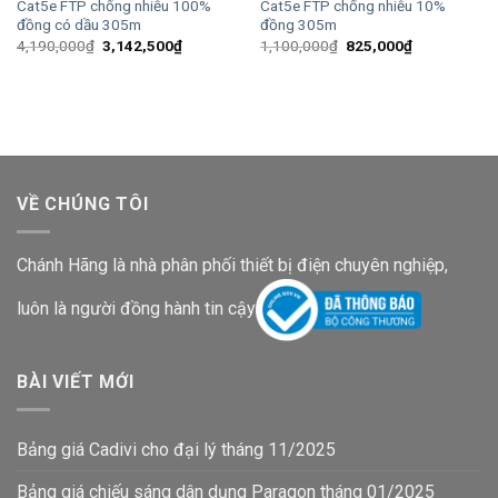
Cat5e FTP chống nhiễu 100%
Cat5e FTP chống nhiễu 10%
đồng có dầu 305m
đồng 305m
Giá
Giá
Giá
Giá
4,190,000
₫
3,142,500
₫
1,100,000
₫
825,000
₫
gốc
hiện
gốc
hiện
là:
tại
là:
tại
4,190,000₫.
là:
1,100,000₫.
là:
3,142,500₫.
825,000₫.
VỀ CHÚNG TÔI
Chánh Hãng là nhà phân phối thiết bị điện chuyên nghiệp,
luôn là người đồng hành tin cậy
BÀI VIẾT MỚI
Bảng giá Cadivi cho đại lý tháng 11/2025
Bảng giá chiếu sáng dân dụng Paragon tháng 01/2025