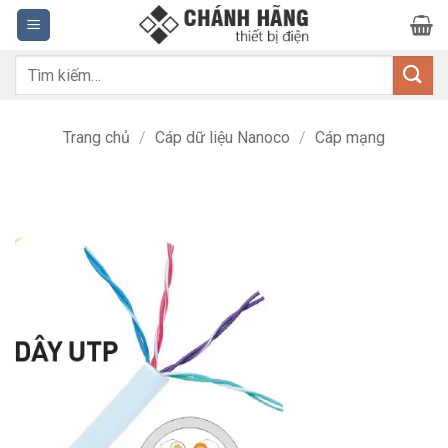
Bỏ
qua
nội
Tìm
dung
kiếm:
Trang chủ
/
Cáp dữ liệu Nanoco
/
Cáp mạng