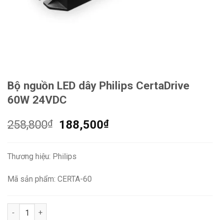
Bộ nguồn LED dây Philips CertaDrive
60W 24VDC
Giá
Giá
258,800
₫
188,500
₫
gốc
hiện
là:
tại
Thương hiệu: Philips
258,800₫.
là:
188,500₫.
Mã sản phẩm: CERTA-60
Bộ nguồn LED dây Philips CertaDrive 60W 24VDC số lượng