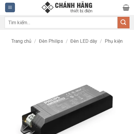
Bỏ
qua
nội
Tìm
dung
kiếm:
Trang chủ
/
Đèn Philips
/
Đèn LED dây
/
Phụ kiện