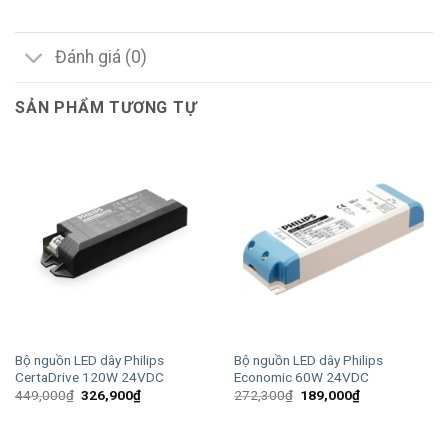
Đánh giá (0)
SẢN PHẨM TƯƠNG TỰ
Bộ nguồn LED dây Philips
Bộ nguồn LED dây Philips
CertaDrive 120W 24VDC
Economic 60W 24VDC
Giá
Giá
Giá
Giá
449,000
₫
326,900
₫
272,300
₫
189,000
₫
gốc
hiện
gốc
hiện
là:
tại
là:
tại
449,000₫.
là:
272,300₫.
là:
326,900₫.
189,000₫.