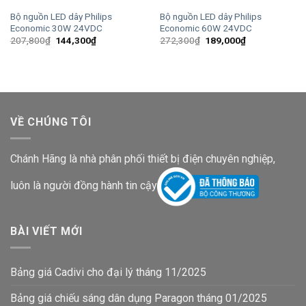
Bộ nguồn LED dây Philips
Bộ nguồn LED dây Philips
Economic 30W 24VDC
Economic 60W 24VDC
Giá
Giá
Giá
Giá
207,800
₫
144,300
₫
272,300
₫
189,000
₫
gốc
hiện
gốc
hiện
là:
tại
là:
tại
207,800₫.
là:
272,300₫.
là:
144,300₫.
189,000₫.
VỀ CHÚNG TÔI
Chánh Hãng là nhà phân phối thiết bị điện chuyên nghiệp,
luôn là người đồng hành tin cậy
BÀI VIẾT MỚI
Bảng giá Cadivi cho đại lý tháng 11/2025
Bảng giá chiếu sáng dân dụng Paragon tháng 01/2025