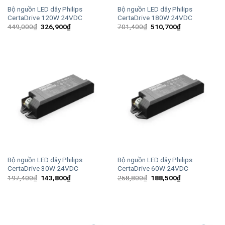
Bộ nguồn LED dây Philips
Bộ nguồn LED dây Philips
CertaDrive 120W 24VDC
CertaDrive 180W 24VDC
Giá
Giá
Giá
Giá
449,000
₫
326,900
₫
701,400
₫
510,700
₫
gốc
hiện
gốc
hiện
là:
tại
là:
tại
449,000₫.
là:
701,400₫.
là:
326,900₫.
510,700₫.
Bộ nguồn LED dây Philips
Bộ nguồn LED dây Philips
CertaDrive 30W 24VDC
CertaDrive 60W 24VDC
Giá
Giá
Giá
Giá
197,400
₫
143,800
₫
258,800
₫
188,500
₫
gốc
hiện
gốc
hiện
là:
tại
là:
tại
197,400₫.
là:
258,800₫.
là:
143,800₫.
188,500₫.