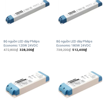
Bộ nguồn LED dây Philips
Bộ nguồn LED dây Philips
Economic 120W 24VDC
Economic 180W 24VDC
Giá
Giá
Giá
Giá
472,800
₫
328,200
₫
738,200
₫
512,400
₫
gốc
hiện
gốc
hiện
là:
tại
là:
tại
472,800₫.
là:
738,200₫.
là:
328,200₫.
512,400₫.