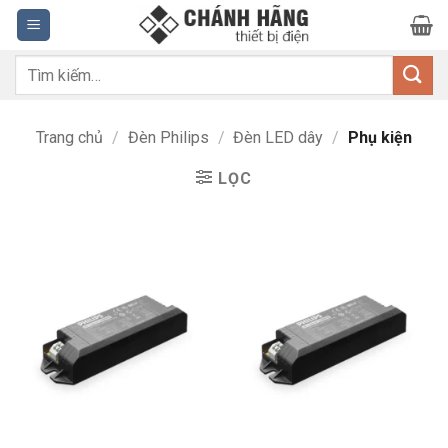
Bỏ
qua
nội
Tìm
dung
kiếm:
Trang chủ
/
Đèn Philips
/
Đèn LED dây
/
Phụ kiện
LỌC