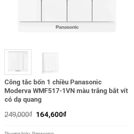
Công tắc bốn 1 chiều Panasonic
Moderva WMF517-1VN màu trắng bắt vít
có dạ quang
Giá
Giá
249,000
₫
164,600
₫
gốc
hiện
là:
tại
Thương hiệu: Panasonic