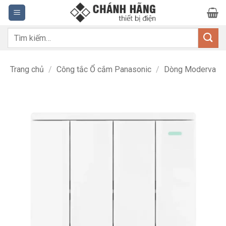
Bỏ
qua
nội
Tìm
dung
kiếm:
Trang chủ
/
Công tắc Ổ cắm Panasonic
/
Dòng Moderva