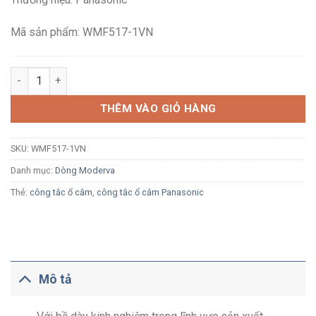
249,000₫.
là:
164,600₫.
Mã sản phẩm: WMF517-1VN
Công tắc bốn 1 chiều Panasonic Moderva WMF517-1VN màu trắn
THÊM VÀO GIỎ HÀNG
SKU:
WMF517-1VN
Danh mục:
Dòng Moderva
Thẻ:
công tắc ổ cắm
,
công tắc ổ cắm Panasonic
Mô tả