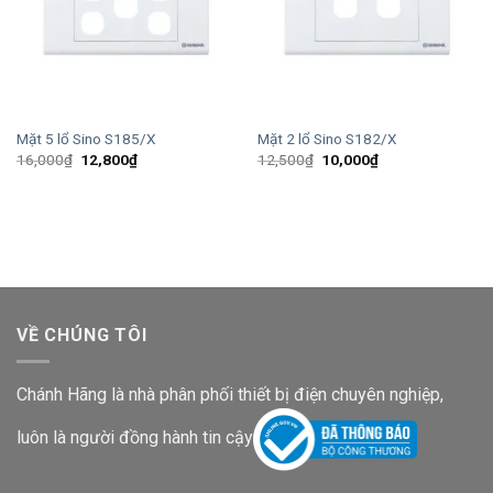
Mặt 5 lổ Sino S185/X
Mặt 2 lổ Sino S182/X
Giá
Giá
Giá
Giá
16,000
₫
12,800
₫
12,500
₫
10,000
₫
gốc
hiện
gốc
hiện
là:
tại
là:
tại
16,000₫.
là:
12,500₫.
là:
12,800₫.
10,000₫.
VỀ CHÚNG TÔI
Chánh Hãng là nhà phân phối thiết bị điện chuyên nghiệp,
luôn là người đồng hành tin cậy