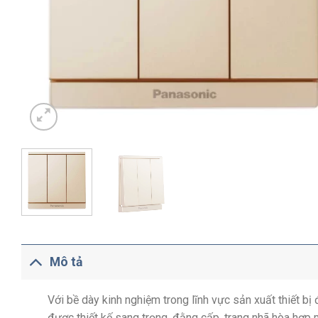
Mô tả
Với bề dày kinh nghiệm trong lĩnh vực sản xuất thiết b
được thiết kế sang trọng, đằng cấp, trang nhã hòa hợp 