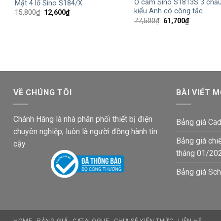
Ổ cắm Sino S1813S 3 chấ
Mặt 4 lổ Sino S184/X
kiểu Anh có công tắc
Giá
Giá
15,800
₫
12,600
₫
gốc
hiện
Giá
Giá
77,500
₫
61,700
₫
là:
tại
gốc
hiện
15,800₫.
là:
là:
tại
12,600₫.
77,500₫.
là:
61,700₫.
VỀ CHÚNG TÔI
BÀI VIẾT M
Chánh Hãng là nhà phân phối thiết bị điện
Bảng giá Cad
chuyên nghiệp, luôn là người đồng hành tin
Bảng giá chi
cậy
tháng 01/20
Bảng giá Sch