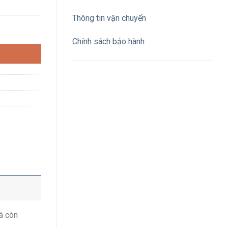
Thông tin vận chuyển
 vàng ánh kim bắt vít số lượng
Chính sách bảo hành
à còn