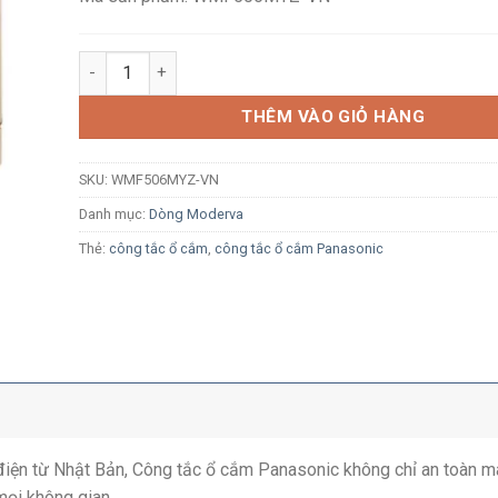
Công tắc ba 2 chiều Panasonic Moderva WMF506MYZ-VN
THÊM VÀO GIỎ HÀNG
SKU:
WMF506MYZ-VN
Danh mục:
Dòng Moderva
Thẻ:
công tắc ổ cắm
,
công tắc ổ cắm Panasonic
ị điện từ Nhật Bản, Công tắc ổ cắm Panasonic không chỉ an toàn m
mọi không gian