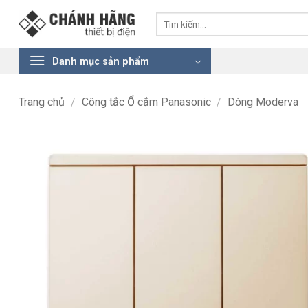
Bỏ
Tìm
qua
kiếm:
nội
dung
Danh mục sản phẩm
Trang chủ
/
Công tắc Ổ cắm Panasonic
/
Dòng Moderva