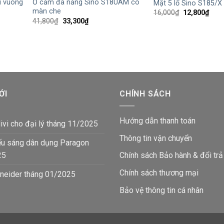
u vuông
Ổ cắm đa năng Sino S18UAM có
Mặt 5 lổ Sino S185/X
màn che
Giá
Giá
16,000
₫
12,800
₫
gốc
hiện
Giá
Giá
41,800
₫
33,300
₫
là:
tại
gốc
hiện
16,000₫.
là:
là:
tại
12,8
41,800₫.
là:
33,300₫.
ỚI
CHÍNH SÁCH
Hướng dẫn thanh toán
ivi cho đại lý tháng 11/2025
Thông tin vận chuyển
ếu sáng dân dụng Paragon
25
Chính sách Bảo hành & đổi trả
Chính sách thương mại
neider tháng 01/2025
Bảo vệ thông tin
cá nhân