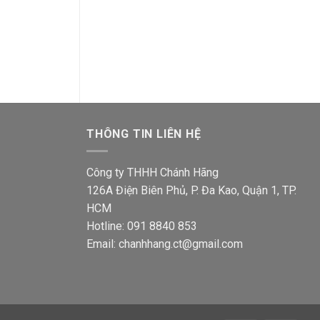
Ổ cắm Sino S1813N 3 chấu
Ổ cắm đơn Sino
vuông kiểu Anh có đèn báo
1 lổ
Giá
Giá
Giá
77,500
₫
61,700
₫
36,200
₫
28,800
gốc
hiện
gốc
là:
tại
là:
00₫.
77,500₫.
là:
36,200
61,700₫.
THÔNG TIN LIÊN HỆ
Công ty THHH Chánh Hãng
126A Điện Biên Phủ, P. Đa Kao, Quận 1, TP.
HCM
Hotline: 091 8840 853
Email: chanhhang.ct@gmail.com