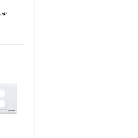
xuất
+
+