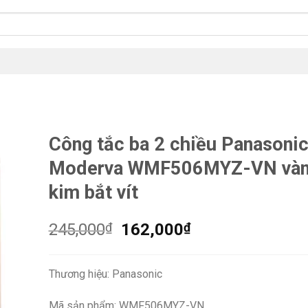
Công tắc ba 2 chiều Panasoni
Moderva WMF506MYZ-VN vàn
kim bắt vít
Giá
Giá
245,000
₫
162,000
₫
gốc
hiện
là:
tại
Thương hiệu: Panasonic
245,000₫.
là:
162,000₫.
Mã sản phẩm: WMF506MYZ-VN