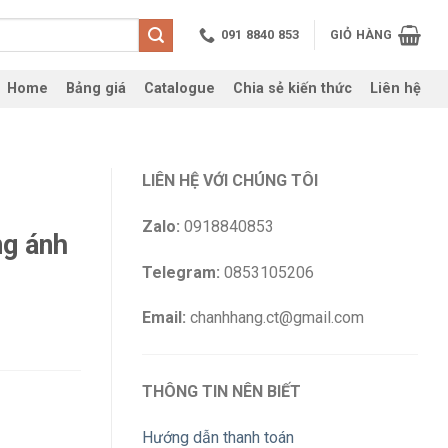
091 8840 853
GIỎ HÀNG
Home
Bảng giá
Catalogue
Chia sẻ kiến thức
Liên hệ
LIÊN HỆ VỚI CHÚNG TÔI
c
Zalo:
0918840853
g ánh
Telegram:
0853105206
Email:
chanhhang.ct@gmail.com
THÔNG TIN NÊN BIẾT
Hướng dẫn thanh toán