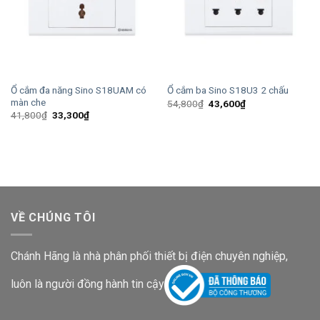
Ổ cắm đa năng Sino S18UAM có
Ổ cắm ba Sino S18U3 2 chấu
màn che
Giá
Giá
54,800
₫
43,600
₫
gốc
hiện
Giá
Giá
41,800
₫
33,300
₫
là:
tại
gốc
hiện
54,800₫.
là:
là:
tại
43,600₫.
41,800₫.
là:
33,300₫.
VỀ CHÚNG TÔI
Chánh Hãng là nhà phân phối thiết bị điện chuyên nghiệp,
luôn là người đồng hành tin cậy