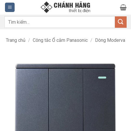
Bỏ
qua
nội
Tìm
dung
kiếm:
Trang chủ
/
Công tắc Ổ cắm Panasonic
/
Dòng Moderva