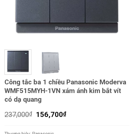
Công tắc ba 1 chiều Panasonic Moderva
WMF515MYH-1VN xám ánh kim bắt vít
có dạ quang
Giá
Giá
237,000
₫
156,700
₫
gốc
hiện
là:
tại
Thương hiệu: Panasonic