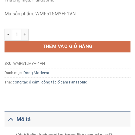
237,000₫.
là:
156,700₫.
Mã sản phẩm: WMF515MYH-1VN
Công tắc ba 1 chiều Panasonic Moderva WMF515MYH-1VN xám á
THÊM VÀO GIỎ HÀNG
SKU:
WMF515MYH-1VN
Danh mục:
Dòng Moderva
Thẻ:
công tắc ổ cắm
,
công tắc ổ cắm Panasonic
Mô tả