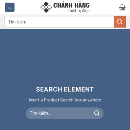
Bỏ
qua
nội
Tìm
dung
kiếm:
SEARCH ELEMENT
Insert a Product Search box anywhere
Tìm
kiếm: