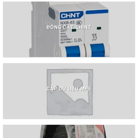
ĐÓNG CẮT CHINT
CÁP DỮ LIỆU MPE