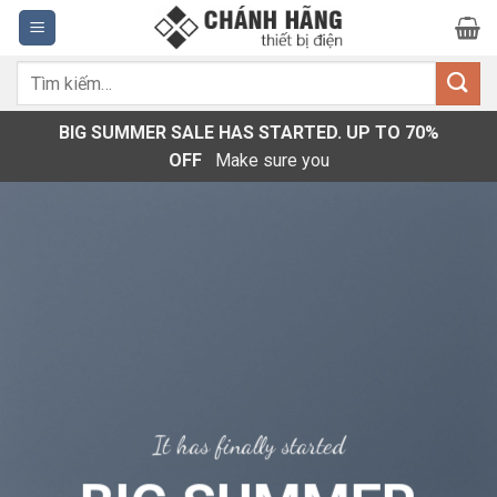
Bỏ
qua
nội
Tìm
dung
kiếm:
BIG SUMMER SALE HAS STARTED. UP TO 70%
OFF
Make sure you
It has finally started