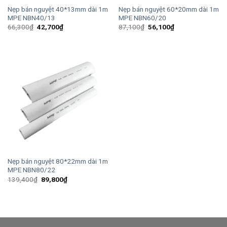
Nẹp bán nguyệt 40*13mm dài 1m
Nẹp bán nguyệt 60*20mm dài 1m
MPE NBN40/13
MPE NBN60/20
Giá
Giá
Giá
Giá
66,300
₫
42,700
₫
87,100
₫
56,100
₫
gốc
hiện
gốc
hiện
là:
tại
là:
tại
66,300₫.
là:
87,100₫.
là:
42,700₫.
56,100₫.
Nẹp bán nguyệt 80*22mm dài 1m
MPE NBN80/22
Giá
Giá
139,400
₫
89,800
₫
gốc
hiện
là:
tại
139,400₫.
là:
89,800₫.