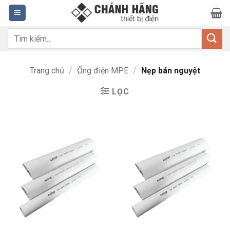
Bỏ
qua
nội
Tìm
dung
kiếm:
Trang chủ
/
Ống điện MPE
/
Nẹp bán nguyệt
LỌC