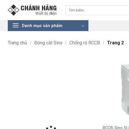
Bỏ
Tìm
qua
kiếm:
nội
dung
Danh mục sản phẩm
Trang chủ
/
Đóng cắt Sino
/
Chống rò RCCB
/
Trang 2
+
RCCB Sino SL