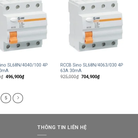
+
ino SL68N/4040/100 4P
RCCB Sino SL68N/4063/030 4P
00mA
63A 30mA
Giá
Giá
Giá
Giá
0
₫
496,900
₫
925,000
₫
704,900
₫
gốc
hiện
gốc
hiện
là:
tại
là:
tại
652,000₫.
là:
925,000₫.
là:
496,900₫.
704,900₫.
5
THÔNG TIN LIÊN HỆ