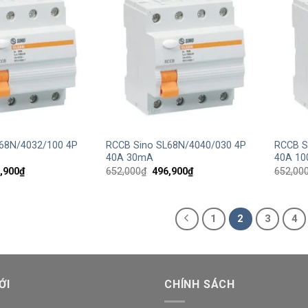
+
+
68N/4032/100 4P
RCCB Sino SL68N/4040/030 4P
RCCB S
40A 30mA
40A 1
Giá
Giá
Giá
,900
₫
652,000
₫
496,900
₫
652,00
hiện
gốc
hiện
tại
là:
tại
,000₫.
là:
652,000₫.
là:
496,900₫.
496,900₫.
1
2
3
4
ỚI
CHÍNH SÁCH