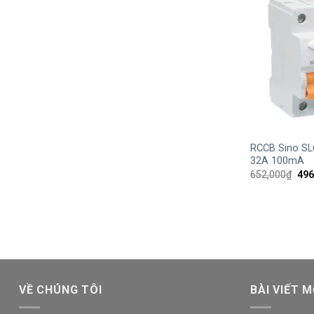
+
RCCB Sino SL
32A 100mA
Giá
652,000
₫
496
gốc
là:
652
VỀ CHÚNG TÔI
BÀI VIẾT M