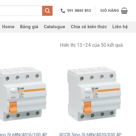
091 8840 853
GIỎ HÀNG
Home
Bảng giá
Catalogue
Chia sẻ kiến thức
Liên hệ
Hiển thị 13–24 của 50 kết quả
+
ino SL68N/4016/100 4P
RCCB Sino SL68N/4020/030 4P