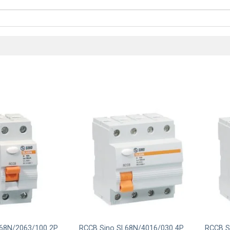
+
+
68N/2063/100 2P
RCCB Sino SL68N/4016/030 4P
RCCB S