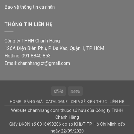
Bảo vệ thông tin
cá nhân
THÔNG TIN LIÊN HỆ
Công ty THHH Chánh Hãng
126A Điện Biên Phủ, P. Đa Kao, Quận 1, TP. HCM
Hotline: 091 8840 853
Email: chanhhang.ct@gmail.com
Cash
Bank
On
Transfer
HOME
BẢNG GIÁ
CATALOGUE
CHIA SẺ KIẾN THỨC
LIÊN HỆ
Delivery
Website chanhhang.com thuộc sở hữu của Công ty TNHH
Chánh Hãng
Giấy ĐKDN số 0316498286 do sở KHĐT TP. Hồ Chí Minh cấp
ngày 22/09/2020