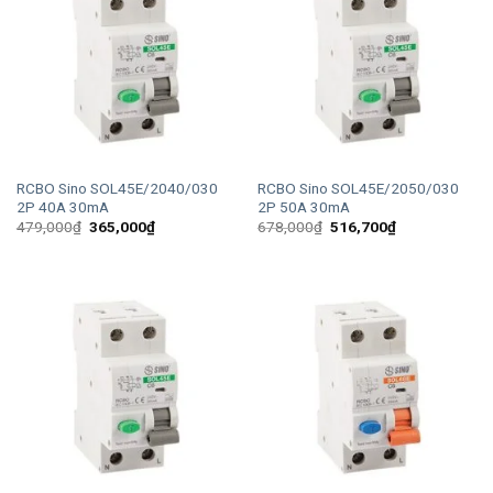
RCBO Sino SOL45E/2040/030
RCBO Sino SOL45E/2050/030
2P 40A 30mA
2P 50A 30mA
Giá
Giá
Giá
Giá
479,000
₫
365,000
₫
678,000
₫
516,700
₫
gốc
hiện
gốc
hiện
là:
tại
là:
tại
479,000₫.
là:
678,000₫.
là:
365,000₫.
516,700₫.