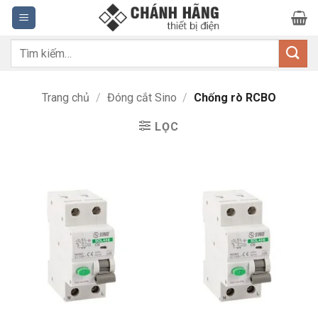
Bỏ
qua
nội
Tìm
dung
kiếm:
Trang chủ
/
Đóng cắt Sino
/
Chống rò RCBO
LỌC