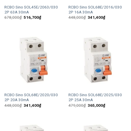
RCBO Sino SOL45E/2063/030
RCBO Sino SOL68E/2016/030
2P 63A 30mA
2P 16A 30mA
Giá
Giá
Giá
Giá
678,000
₫
516,700
₫
448,000
₫
341,400
₫
gốc
hiện
gốc
hiện
là:
tại
là:
tại
678,000₫.
là:
448,000₫.
là:
516,700₫.
341,400₫.
RCBO Sino SOL68E/2020/030
RCBO Sino SOL68E/2025/030
2P 20A 30mA
2P 25A 30mA
Giá
Giá
Giá
Giá
448,000
₫
341,400
₫
479,000
₫
365,000
₫
gốc
hiện
gốc
hiện
là:
tại
là:
tại
448,000₫.
là:
479,000₫.
là:
341,400₫.
365,000₫.