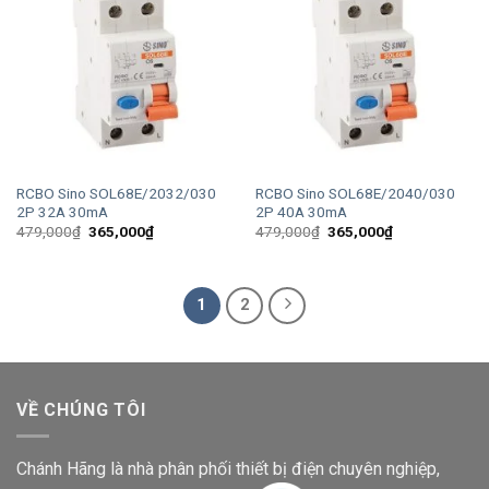
RCBO Sino SOL68E/2032/030
RCBO Sino SOL68E/2040/030
2P 32A 30mA
2P 40A 30mA
Giá
Giá
Giá
Giá
479,000
₫
365,000
₫
479,000
₫
365,000
₫
gốc
hiện
gốc
hiện
là:
tại
là:
tại
479,000₫.
là:
479,000₫.
là:
365,000₫.
365,000₫.
1
2
VỀ CHÚNG TÔI
Chánh Hãng là nhà phân phối thiết bị điện chuyên nghiệp,