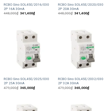
RCBO Sino SOL45E/2016/030
RCBO Sino SOL45E/2020/030
2P 16A 30mA
2P 20A 30mA
Giá
Giá
Giá
Giá
448,000
₫
341,400
₫
448,000
₫
341,400
₫
gốc
hiện
gốc
hiện
là:
tại
là:
tại
448,000₫.
là:
448,000₫.
là:
341,400₫.
341,400₫.
RCBO Sino SOL45E/2025/030
RCBO Sino SOL45E/2032/030
2P 25A 30mA
2P 32A 30mA
Giá
Giá
Giá
Giá
479,000
₫
365,000
₫
479,000
₫
365,000
₫
gốc
hiện
gốc
hiện
là:
tại
là:
tại
479,000₫.
là:
479,000₫.
là:
365,000₫.
365,000₫.