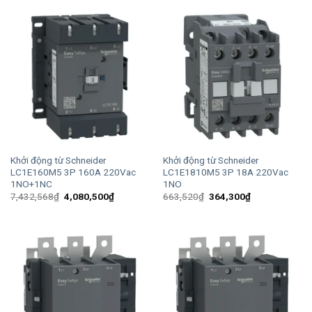
4,756,752₫.
là:
480,480₫.
là:
2,611,500₫.
263,800₫.
Khởi động từ Schneider
Khởi động từ Schneider
LC1E160M5 3P 160A 220Vac
LC1E1810M5 3P 18A 220Vac
1NO+1NC
1NO
Giá
Giá
Giá
Giá
7,432,568
₫
4,080,500
₫
663,520
₫
364,300
₫
gốc
hiện
gốc
hiện
là:
tại
là:
tại
7,432,568₫.
là:
663,520₫.
là:
4,080,500₫.
364,300₫.