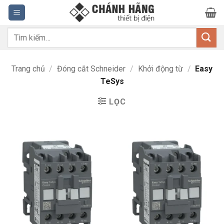
Bỏ
qua
nội
Tìm
dung
kiếm:
Trang chủ
/
Đóng cắt Schneider
/
Khởi động từ
/
Easy
TeSys
LỌC