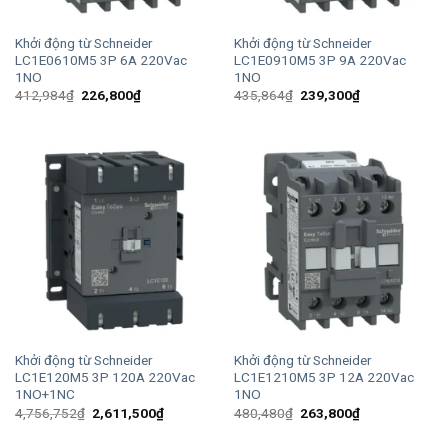
Khởi động từ Schneider
Khởi động từ Schneider
LC1E0610M5 3P 6A 220Vac
LC1E0910M5 3P 9A 220Vac
1NO
1NO
Giá
Giá
Giá
Giá
412,984
₫
226,800
₫
435,864
₫
239,300
₫
gốc
hiện
gốc
hiện
là:
tại
là:
tại
412,984₫.
là:
435,864₫.
là:
226,800₫.
239,300₫.
Khởi động từ Schneider
Khởi động từ Schneider
LC1E120M5 3P 120A 220Vac
LC1E1210M5 3P 12A 220Vac
1NO+1NC
1NO
Giá
Giá
Giá
Giá
4,756,752
₫
2,611,500
₫
480,480
₫
263,800
₫
gốc
hiện
gốc
hiện
là:
tại
là:
tại