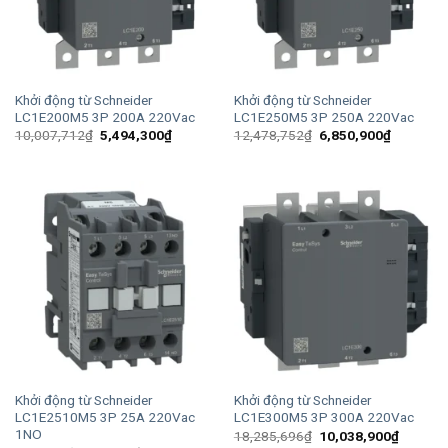
Khởi động từ Schneider
Khởi động từ Schneider
LC1E200M5 3P 200A 220Vac
LC1E250M5 3P 250A 220Vac
Giá
Giá
Giá
Giá
10,007,712
₫
5,494,300
₫
12,478,752
₫
6,850,900
₫
gốc
hiện
gốc
hiện
là:
tại
là:
tại
10,007,712₫.
là:
12,478,752₫.
là:
5,494,300₫.
6,850,90
Khởi động từ Schneider
Khởi động từ Schneider
LC1E2510M5 3P 25A 220Vac
LC1E300M5 3P 300A 220Vac
1NO
Giá
Giá
18,285,696
₫
10,038,900
₫
gốc
hiện