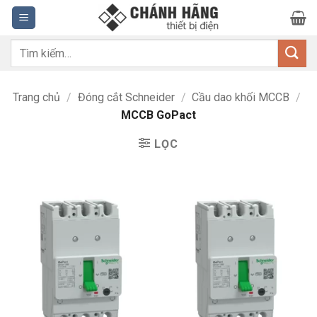
Bỏ
qua
nội
Tìm
dung
kiếm:
Trang chủ
/
Đóng cắt Schneider
/
Cầu dao khối MCCB
/
MCCB GoPact
LỌC