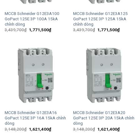
MCCB Schneider G12E3A100
MCCB Schneider G12E3A125
GoPact 125E 3P 100A 15kA
GoPact 125E 3P 125A 15kA
chỉnh dòng
chỉnh dòng
Giá
Giá
Giá
Giá
3,439,700
₫
1,771,500
₫
3,439,700
₫
1,771,500
₫
gốc
hiện
gốc
hiện
là:
tại
là:
tại
3,439,700₫.
là:
3,439,700₫.
là:
1,771,500₫.
1,771,500
MCCB Schneider G12E3A16
MCCB Schneider G12E3A20
GoPact 125E 3P 16A 15kA chỉnh
GoPact 125E 3P 20A 15kA chỉnh
dòng
dòng
Giá
Giá
Giá
Giá
3,148,200
₫
1,621,400
₫
3,148,200
₫
1,621,400
₫
gốc
hiện
gốc
hiện
là:
tại
là:
tại