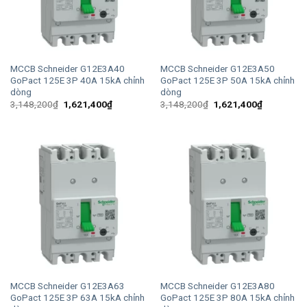
MCCB Schneider G12E3A40
MCCB Schneider G12E3A50
GoPact 125E 3P 40A 15kA chỉnh
GoPact 125E 3P 50A 15kA chỉnh
dòng
dòng
Giá
Giá
Giá
Giá
3,148,200
₫
1,621,400
₫
3,148,200
₫
1,621,400
₫
gốc
hiện
gốc
hiện
là:
tại
là:
tại
3,148,200₫.
là:
3,148,200₫.
là:
1,621,400₫.
1,621,400
MCCB Schneider G12E3A63
MCCB Schneider G12E3A80
GoPact 125E 3P 63A 15kA chỉnh
GoPact 125E 3P 80A 15kA chỉnh