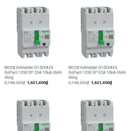
3,148,200₫.
là:
3,148,200₫.
là:
1,621,400₫.
1,621,400
MCCB Schneider G12E3A25
MCCB Schneider G12E3A32
GoPact 125E 3P 25A 15kA chỉnh
GoPact 125E 3P 32A 15kA chỉnh
dòng
dòng
Giá
Giá
Giá
Giá
3,148,200
₫
1,621,400
₫
3,148,200
₫
1,621,400
₫
gốc
hiện
gốc
hiện
là:
tại
là:
tại
3,148,200₫.
là:
3,148,200₫.
là:
1,621,400₫.
1,621,400