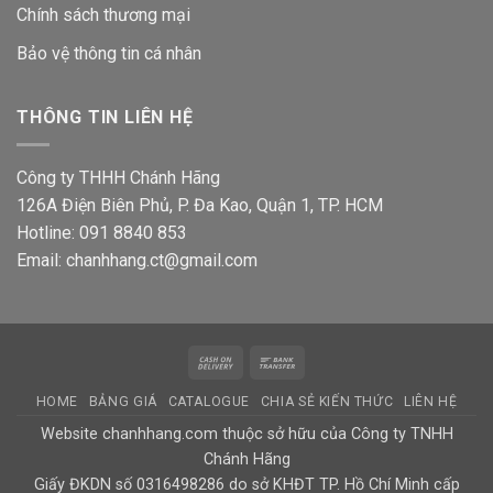
Chính sách thương mại
Bảo vệ thông tin
cá nhân
THÔNG TIN LIÊN HỆ
Công ty THHH Chánh Hãng
126A Điện Biên Phủ, P. Đa Kao, Quận 1, TP. HCM
Hotline: 091 8840 853
Email: chanhhang.ct@gmail.com
Cash
Bank
On
Transfer
HOME
BẢNG GIÁ
CATALOGUE
CHIA SẺ KIẾN THỨC
LIÊN HỆ
Delivery
Website chanhhang.com thuộc sở hữu của Công ty TNHH
Chánh Hãng
Giấy ĐKDN số 0316498286 do sở KHĐT TP. Hồ Chí Minh cấp