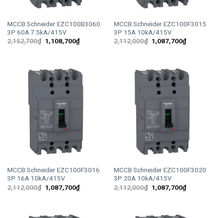
MCCB Schneider EZC100B3060
MCCB Schneider EZC100F3015
3P 60A 7.5kA/415V
3P 15A 10kA/415V
Giá
Giá
Giá
Giá
2,152,700
₫
1,108,700
₫
2,112,000
₫
1,087,700
₫
gốc
hiện
gốc
hiện
là:
tại
là:
tại
2,152,700₫.
là:
2,112,000₫.
là:
1,108,700₫.
1,087,700
MCCB Schneider EZC100F3016
MCCB Schneider EZC100F3020
3P 16A 10kA/415V
3P 20A 10kA/415V
Giá
Giá
Giá
Giá
2,112,000
₫
1,087,700
₫
2,112,000
₫
1,087,700
₫
gốc
hiện
gốc
hiện
là:
tại
là:
tại
2,112,000₫.
là:
2,112,000₫.
là:
1,087,700₫.
1,087,700