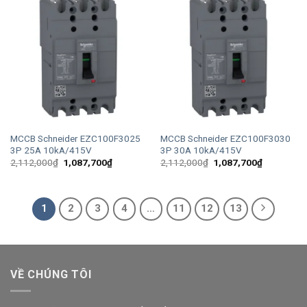
MCCB Schneider EZC100F3025
MCCB Schneider EZC100F3030
3P 25A 10kA/415V
3P 30A 10kA/415V
Giá
Giá
Giá
Giá
2,112,000
₫
1,087,700
₫
2,112,000
₫
1,087,700
₫
gốc
hiện
gốc
hiện
là:
tại
là:
tại
2,112,000₫.
là:
2,112,000₫.
là:
1,087,700₫.
1,087,700
1
2
3
4
…
11
12
13
VỀ CHÚNG TÔI