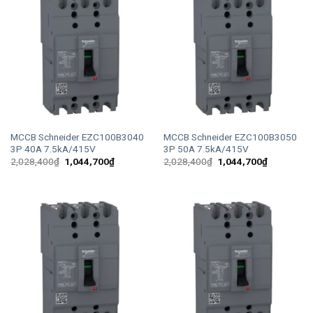
MCCB Schneider EZC100B3040
MCCB Schneider EZC100B3050
3P 40A 7.5kA/415V
3P 50A 7.5kA/415V
Giá
Giá
Giá
Giá
2,028,400
₫
1,044,700
₫
2,028,400
₫
1,044,700
₫
gốc
hiện
gốc
hiện
là:
tại
là:
tại
2,028,400₫.
là:
2,028,400₫.
là:
1,044,700₫.
1,044,700