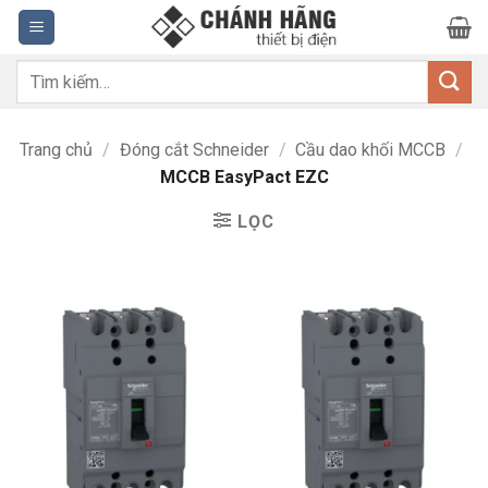
Bỏ
qua
nội
Tìm
dung
kiếm:
Trang chủ
/
Đóng cắt Schneider
/
Cầu dao khối MCCB
/
MCCB EasyPact EZC
LỌC