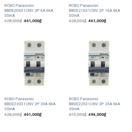
RCBO Panasonic
RCBO Panasonic
BBDE20631CNV 2P 6A 6kA
BBDE21631CNV 2P 16A 6kA
30mA
30mA
Giá
Giá
Giá
Giá
628,000
₫
461,000
₫
628,000
₫
461,000
₫
gốc
hiện
gốc
hiện
là:
tại
là:
tại
628,000₫.
là:
628,000₫.
là:
461,000₫.
461,000₫.
RCBO Panasonic
RCBO Panasonic
BBDE22031CNV 2P 20A 6kA
BBDE22531CNV 2P 25A 6kA
30mA
30mA
Giá
Giá
Giá
Giá
628,000
₫
461,000
₫
673,000
₫
494,000
₫
gốc
hiện
gốc
hiện
là:
tại
là:
tại
628,000₫.
là:
673,000₫.
là:
461,000₫.
494,000₫.