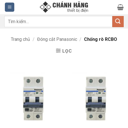
Bỏ
qua
nội
Tìm
dung
kiếm:
Trang chủ
/
Đóng cắt Panasonic
/
Chống rò RCBO
LỌC