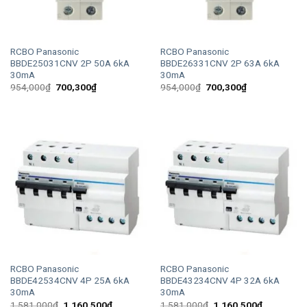
RCBO Panasonic
RCBO Panasonic
BBDE25031CNV 2P 50A 6kA
BBDE26331CNV 2P 63A 6kA
30mA
30mA
Giá
Giá
Giá
Giá
954,000
₫
700,300
₫
954,000
₫
700,300
₫
gốc
hiện
gốc
hiện
là:
tại
là:
tại
954,000₫.
là:
954,000₫.
là:
700,300₫.
700,300₫.
RCBO Panasonic
RCBO Panasonic
BBDE42534CNV 4P 25A 6kA
BBDE43234CNV 4P 32A 6kA
30mA
30mA
Giá
Giá
Giá
Giá
1,581,000
₫
1,160,500
₫
1,581,000
₫
1,160,500
₫