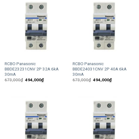
RCBO Panasonic
RCBO Panasonic
BBDE23231CNV 2P 32A 6kA
BBDE24031CNV 2P 40A 6kA
30mA
30mA
Giá
Giá
Giá
Giá
673,000
₫
494,000
₫
673,000
₫
494,000
₫
gốc
hiện
gốc
hiện
là:
tại
là:
tại
673,000₫.
là:
673,000₫.
là:
494,000₫.
494,000₫.