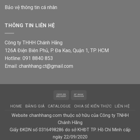
Bảo vệ thông tin
cá nhân
THÔNG TIN LIÊN HỆ
Công ty THHH Chánh Hãng
126A Điện Biên Phủ, P. Đa Kao, Quận 1, TP. HCM
Hotline: 091 8840 853
Email: chanhhang.ct@gmail.com
Cash
Bank
On
Transfer
HOME
BẢNG GIÁ
CATALOGUE
CHIA SẺ KIẾN THỨC
LIÊN HỆ
Delivery
Website chanhhang.com thuộc sở hữu của Công ty TNHH
Chánh Hãng
Giấy ĐKDN số 0316498286 do sở KHĐT TP. Hồ Chí Minh cấp
ngày 22/09/2020