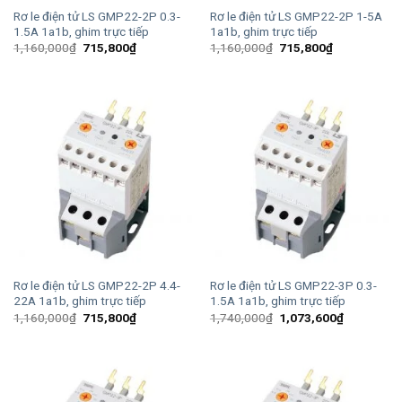
Rơ le điện tử LS GMP22-2P 0.3-
Rơ le điện tử LS GMP22-2P 1-5A
1.5A 1a1b, ghim trực tiếp
1a1b, ghim trực tiếp
Giá
Giá
Giá
Giá
1,160,000
₫
715,800
₫
1,160,000
₫
715,800
₫
gốc
hiện
gốc
hiện
là:
tại
là:
tại
1,160,000₫.
là:
1,160,000₫.
là:
715,800₫.
715,800₫.
Rơ le điện tử LS GMP22-2P 4.4-
Rơ le điện tử LS GMP22-3P 0.3-
22A 1a1b, ghim trực tiếp
1.5A 1a1b, ghim trực tiếp
Giá
Giá
Giá
Giá
1,160,000
₫
715,800
₫
1,740,000
₫
1,073,600
₫
gốc
hiện
gốc
hiện
là:
tại
là:
tại
1,160,000₫.
là:
1,740,000₫.
là:
715,800₫.
1,073,600