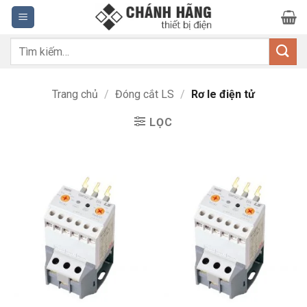
Bỏ
qua
nội
Tìm
dung
kiếm:
Trang chủ
/
Đóng cắt LS
/
Rơ le điện tử
LỌC