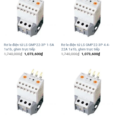
Rơ le điện tử LS GMP22-3P 1-5A
Rơ le điện tử LS GMP22-3P 4.4-
1a1b, ghim trực tiếp
22A 1a1b, ghim trực tiếp
Giá
Giá
Giá
Giá
1,740,000
₫
1,073,600
₫
1,740,000
₫
1,073,600
₫
gốc
hiện
gốc
hiện
là:
tại
là:
tại
1,740,000₫.
là:
1,740,000₫.
là:
1,073,600₫.
1,073,600