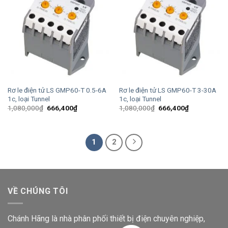
Rơ le điện tử LS GMP60-T 0.5-6A
Rơ le điện tử LS GMP60-T 3-30A
1c, loại Tunnel
1c, loại Tunnel
Giá
Giá
Giá
Giá
1,080,000
₫
666,400
₫
1,080,000
₫
666,400
₫
gốc
hiện
gốc
hiện
là:
tại
là:
tại
1,080,000₫.
là:
1,080,000₫.
là:
666,400₫.
666,400₫.
1
2
VỀ CHÚNG TÔI
Chánh Hãng là nhà phân phối thiết bị điện chuyên nghiệp,