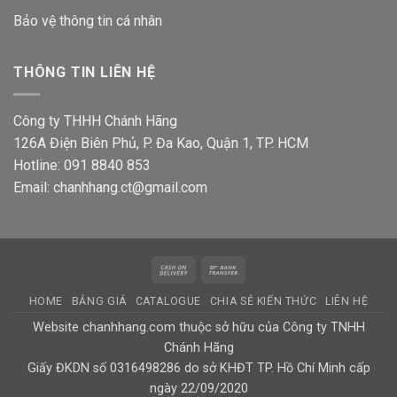
Bảo vệ thông tin
cá nhân
THÔNG TIN LIÊN HỆ
Công ty THHH Chánh Hãng
126A Điện Biên Phủ, P. Đa Kao, Quận 1, TP. HCM
Hotline: 091 8840 853
Email: chanhhang.ct@gmail.com
Cash
Bank
On
Transfer
HOME
BẢNG GIÁ
CATALOGUE
CHIA SẺ KIẾN THỨC
LIÊN HỆ
Delivery
Website chanhhang.com thuộc sở hữu của Công ty TNHH
Chánh Hãng
Giấy ĐKDN số 0316498286 do sở KHĐT TP. Hồ Chí Minh cấp
ngày 22/09/2020