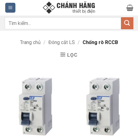
Bỏ
qua
nội
Tìm
dung
kiếm:
Trang chủ
/
Đóng cắt LS
/
Chống rò RCCB
LỌC