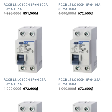
RCCB LS LC100H 1P+N 100A
RCCB LS LC100H 1P+N 16A
30mA 10KA
30mA 10KA
Giá
Giá
Giá
Giá
1,380,000
₫
851,500
₫
1,090,000
₫
672,600
₫
gốc
hiện
gốc
hiện
là:
tại
là:
tại
1,380,000₫.
là:
1,090,000₫.
là:
851,500₫.
672,600₫.
RCCB LS LC100H 1P+N 25A
RCCB LS LC100H 1P+N 32A
30mA 10KA
30mA 10KA
Giá
Giá
Giá
Giá
1,090,000
₫
672,600
₫
1,090,000
₫
672,600
₫
gốc
hiện
gốc
hiện
là:
tại
là:
tại
1,090,000₫.
là:
1,090,000₫.
là:
672,600₫.
672,600₫.