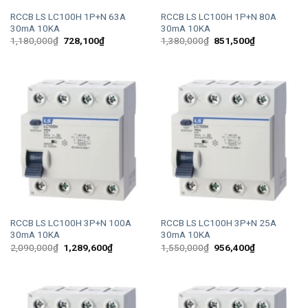
RCCB LS LC100H 1P+N 63A
RCCB LS LC100H 1P+N 80A
30mA 10KA
30mA 10KA
Giá
Giá
Giá
Giá
1,180,000
₫
728,100
₫
1,380,000
₫
851,500
₫
gốc
hiện
gốc
hiện
là:
tại
là:
tại
1,180,000₫.
là:
1,380,000₫.
là:
728,100₫.
851,500₫.
RCCB LS LC100H 3P+N 100A
RCCB LS LC100H 3P+N 25A
30mA 10KA
30mA 10KA
Giá
Giá
Giá
Giá
2,090,000
₫
1,289,600
₫
1,550,000
₫
956,400
₫
gốc
hiện
gốc
hiện
là:
tại
là:
tại
2,090,000₫.
là:
1,550,000₫.
là:
1,289,600₫.
956,400₫.