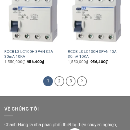
RCCB LS LC100H 3P+N 32A
RCCB LS LC100H 3P+N 40A
30mA 10KA
30mA 10KA
Giá
Giá
Giá
Giá
1,550,000
₫
956,400
₫
1,550,000
₫
956,400
₫
gốc
hiện
gốc
hiện
là:
tại
là:
tại
1,550,000₫.
là:
1,550,000₫.
là:
956,400₫.
956,400₫.
1
2
3
VỀ CHÚNG TÔI
Chánh Hãng là nhà phân phối thiết bị điện chuyên nghiệp,