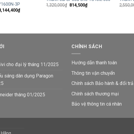
/1600N-3P
Giá
Giá
1,320,000
₫
814,500
₫
2,550,0
gốc
hiện
Giá
Giá
8,144,400
₫
là:
tại
gốc
hiện
1,320,000₫.
là:
à:
tại
814,500₫.
13,200,000₫.
là:
8,144,400₫.
ỚI
CHÍNH SÁCH
Hướng dẫn thanh toán
ivi cho đại lý tháng 11/2025
Thông tin vận chuyển
ếu sáng dân dụng Paragon
25
Chính sách Bảo hành & đổi trả
Chính sách thương mại
neider tháng 01/2025
Bảo vệ thông tin
cá nhân
h Hãng