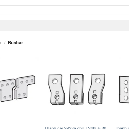
n
/
Busbar
+
+
o
Thanh cái SP33a cho TS400/630
Thanh 