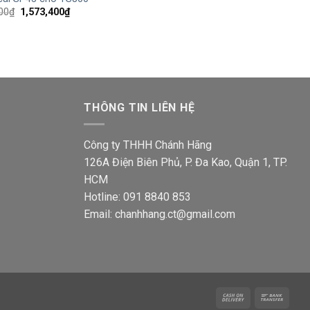
Giá
Giá
00
₫
1,573,400
₫
gốc
hiện
là:
tại
2,550,000₫.
là:
1,573,400₫.
THÔNG TIN LIÊN HỆ
Công ty THHH Chánh Hãng
126A Điện Biên Phủ, P. Đa Kao, Quận 1, TP.
HCM
Hotline: 091 8840 853
Email: chanhhang.ct@gmail.com
Cash
Bank