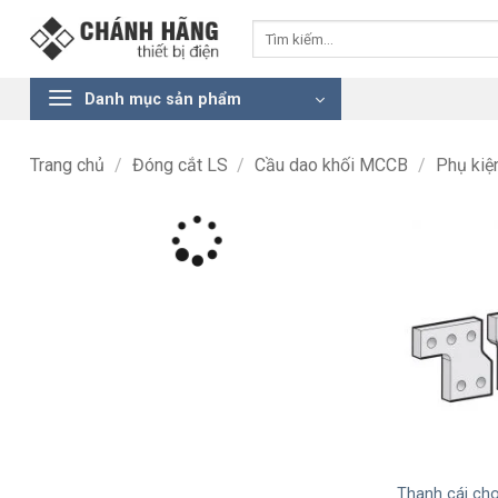
Bỏ
Tìm
qua
kiếm:
nội
dung
Danh mục sản phẩm
Trang chủ
/
Đóng cắt LS
/
Cầu dao khối MCCB
/
Phụ kiệ
+
Thanh cái ch