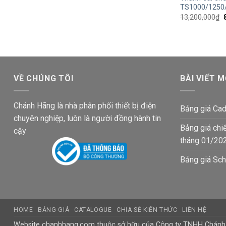
TS1000/1250
13,200,000
₫
l
VỀ CHÚNG TÔI
BÀI VIẾT M
Chánh Hãng là nhà phân phối thiết bị điện
Bảng giá Cad
chuyên nghiệp, luôn là người đồng hành tin
Bảng giá chi
cậy
tháng 01/20
Bảng giá Sch
HOME
BẢNG GIÁ
CATALOGUE
CHIA SẺ KIẾN THỨC
LIÊN HỆ
Website chanhhang.com thuộc sở hữu của Công ty TNHH Chán