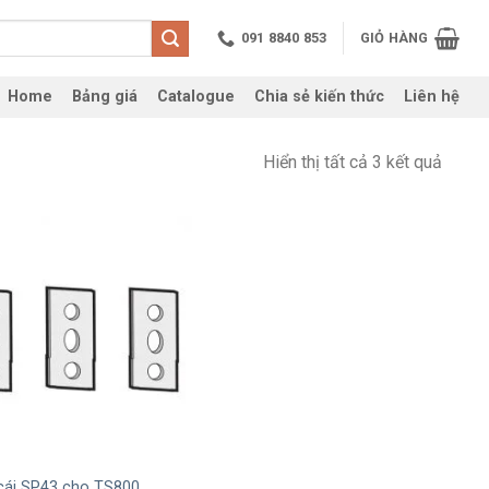
091 8840 853
GIỎ HÀNG
Home
Bảng giá
Catalogue
Chia sẻ kiến thức
Liên hệ
Hiển thị tất cả 3 kết quả
cái SP43 cho TS800