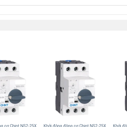
+
+
ng cơ Chint NS2-25X
Khởi động động cơ Chint NS2-25X
Khởi đ