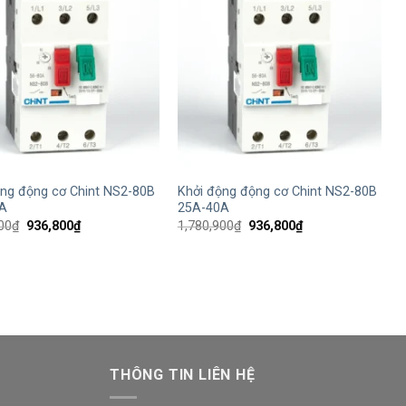
+
ộng động cơ Chint NS2-80B
Khởi động động cơ Chint NS2-80B
A
25A-40A
Giá
Giá
Giá
Giá
00
₫
936,800
₫
1,780,900
₫
936,800
₫
gốc
hiện
gốc
hiện
là:
tại
là:
tại
1,780,900₫.
là:
1,780,900₫.
là:
936,800₫.
936,800₫.
THÔNG TIN LIÊN HỆ