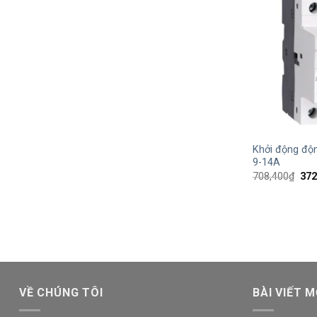
+
Khởi động độ
9-14A
Giá
708,400
₫
372
gốc
là:
708
VỀ CHÚNG TÔI
BÀI VIẾT M