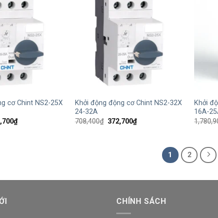
+
+
ng cơ Chint NS2-25X
Khởi động động cơ Chint NS2-32X
Khởi đ
24-32A
16A-25
Giá
Giá
Giá
,700
₫
708,400
₫
372,700
₫
1,780,9
hiện
gốc
hiện
tại
là:
tại
,400₫.
là:
708,400₫.
là:
372,700₫.
372,700₫.
1
2
ỚI
CHÍNH SÁCH