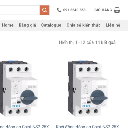
091 8840 853
GIỎ HÀNG
Home
Bảng giá
Catalogue
Chia sẻ kiến thức
Liên hệ
Hiển thị 1–12 của 14 kết quả
+
ộng động cơ Chint NS2-25X
Khởi động động cơ Chint NS2-25X