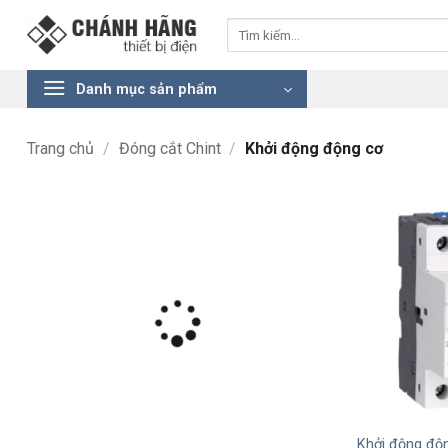
Bỏ
Tìm
qua
kiếm:
nội
dung
Danh mục sản phẩm
Trang chủ
/
Đóng cắt Chint
/
Khởi động động cơ
+
Khởi động độ