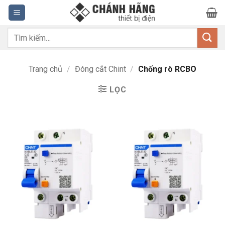
Bỏ
qua
nội
Tìm
dung
kiếm:
Trang chủ
/
Đóng cắt Chint
/
Chống rò RCBO
LỌC