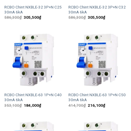
RCBO Chint NXBLE-32 3P+N C25
RCBO Chint NXBLE-32 3P+N C32
30mA 6kA
30mA 6kA
Giá
Giá
Giá
Giá
586,300
₫
305,500
₫
586,300
₫
305,500
₫
gốc
hiện
gốc
hiện
là:
tại
là:
tại
586,300₫.
là:
586,300₫.
là:
305,500₫.
305,500₫.
RCBO Chint NXBLE-63 1P+N C40
RCBO Chint NXBLE-63 1P+N C50
30mA 6kA
30mA 6kA
Giá
Giá
Giá
Giá
353,100
₫
184,000
₫
414,700
₫
216,100
₫
gốc
hiện
gốc
hiện
là:
tại
là:
tại
353,100₫.
là:
414,700₫.
là:
184,000₫.
216,100₫.