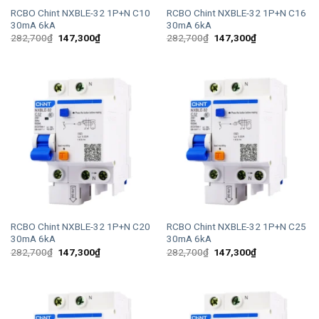
RCBO Chint NXBLE-32 1P+N C10
RCBO Chint NXBLE-32 1P+N C16
30mA 6kA
30mA 6kA
Giá
Giá
Giá
Giá
282,700
₫
147,300
₫
282,700
₫
147,300
₫
gốc
hiện
gốc
hiện
là:
tại
là:
tại
282,700₫.
là:
282,700₫.
là:
147,300₫.
147,300₫.
RCBO Chint NXBLE-32 1P+N C20
RCBO Chint NXBLE-32 1P+N C25
30mA 6kA
30mA 6kA
Giá
Giá
Giá
Giá
282,700
₫
147,300
₫
282,700
₫
147,300
₫
gốc
hiện
gốc
hiện
là:
tại
là:
tại
282,700₫.
là:
282,700₫.
là:
147,300₫.
147,300₫.