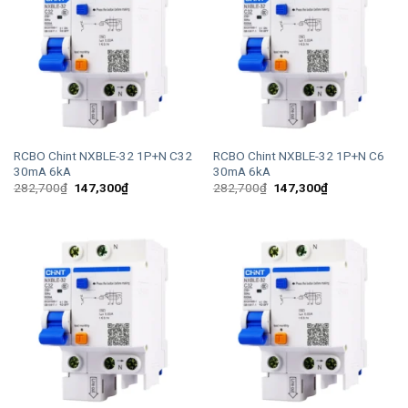
RCBO Chint NXBLE-32 1P+N C32
RCBO Chint NXBLE-32 1P+N C6
30mA 6kA
30mA 6kA
Giá
Giá
Giá
Giá
282,700
₫
147,300
₫
282,700
₫
147,300
₫
gốc
hiện
gốc
hiện
là:
tại
là:
tại
282,700₫.
là:
282,700₫.
là:
147,300₫.
147,300₫.