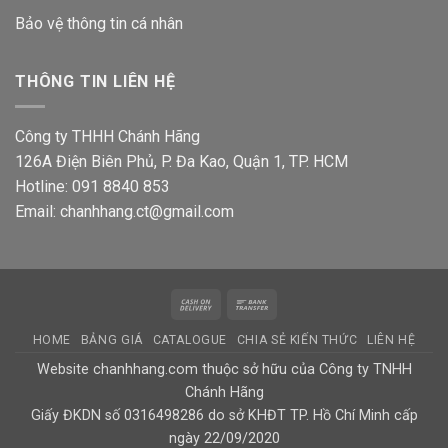
Bảo vệ thông tin
cá nhân
THÔNG TIN LIÊN HỆ
Công ty THHH Chánh Hãng
126A Điện Biên Phủ, P. Đa Kao, Quận 1, TP. HCM
Hotline: 091 8840 853
Email: chanhhang.ct@gmail.com
Cash
Bank
On
Transfer
HOME
BẢNG GIÁ
CATALOGUE
CHIA SẺ KIẾN THỨC
LIÊN HỆ
Delivery
Website chanhhang.com thuộc sở hữu của Công ty TNHH
Chánh Hãng
Giấy ĐKDN số 0316498286 do sở KHĐT TP. Hồ Chí Minh cấp
ngày 22/09/2020