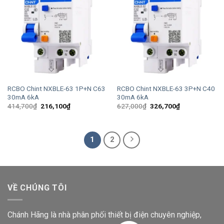
RCBO Chint NXBLE-63 1P+N C63
RCBO Chint NXBLE-63 3P+N C40
30mA 6kA
30mA 6kA
Giá
Giá
Giá
Giá
414,700
₫
216,100
₫
627,000
₫
326,700
₫
gốc
hiện
gốc
hiện
là:
tại
là:
tại
414,700₫.
là:
627,000₫.
là:
216,100₫.
326,700₫.
1
2
VỀ CHÚNG TÔI
Chánh Hãng là nhà phân phối thiết bị điện chuyên nghiệp,