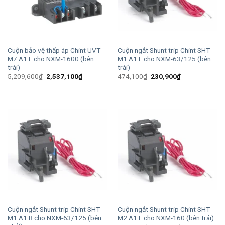
Cuộn bảo vệ thấp áp Chint UVT-
Cuộn ngắt Shunt trip Chint SHT-
M7 A1 L cho NXM-1600 (bên
M1 A1 L cho NXM-63/125 (bên
trái)
trái)
Giá
Giá
Giá
Giá
5,209,600
₫
2,537,100
₫
474,100
₫
230,900
₫
gốc
hiện
gốc
hiện
là:
tại
là:
tại
5,209,600₫.
là:
474,100₫.
là:
2,537,100₫.
230,900₫.
Cuộn ngắt Shunt trip Chint SHT-
Cuộn ngắt Shunt trip Chint SHT-
M1 A1 R cho NXM-63/125 (bên
M2 A1 L cho NXM-160 (bên trái)