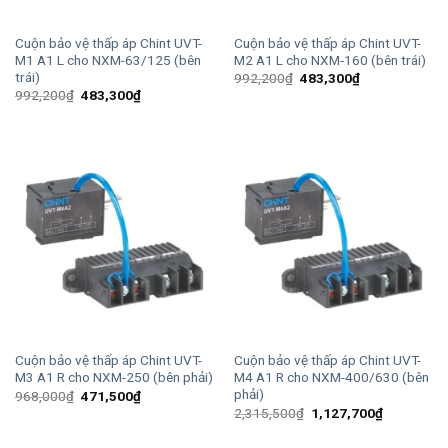
Cuộn bảo vệ thấp áp Chint UVT-
Cuộn bảo vệ thấp áp Chint UVT-
M1 A1 L cho NXM-63/125 (bên
M2 A1 L cho NXM-160 (bên trái)
trái)
Giá
Giá
992,200
₫
483,300
₫
gốc
hiện
Giá
Giá
992,200
₫
483,300
₫
là:
tại
gốc
hiện
992,200₫.
là:
là:
tại
483,300₫.
992,200₫.
là:
483,300₫.
Cuộn bảo vệ thấp áp Chint UVT-
Cuộn bảo vệ thấp áp Chint UVT-
M3 A1 R cho NXM-250 (bên phải)
M4 A1 R cho NXM-400/630 (bên
phải)
Giá
Giá
968,000
₫
471,500
₫
gốc
hiện
Giá
Giá
2,315,500
₫
1,127,700
₫
là:
tại
gốc
hiện
968,000₫.
là:
là:
tại
471,500₫.