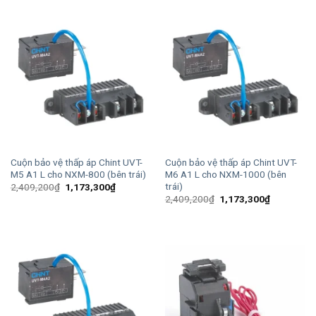
2,315,500₫.
là:
1,127,700
Cuộn bảo vệ thấp áp Chint UVT-
Cuộn bảo vệ thấp áp Chint UVT-
M5 A1 L cho NXM-800 (bên trái)
M6 A1 L cho NXM-1000 (bên
trái)
Giá
Giá
2,409,200
₫
1,173,300
₫
gốc
hiện
Giá
Giá
2,409,200
₫
1,173,300
₫
là:
tại
gốc
hiện
2,409,200₫.
là:
là:
tại
1,173,300₫.
2,409,200₫.
là:
1,173,300