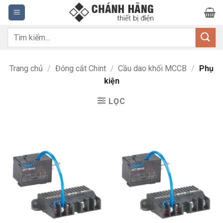
Bỏ
qua
nội
Tìm
dung
kiếm:
Trang chủ
/
Đóng cắt Chint
/
Cầu dao khối MCCB
/
Phụ
kiện
LỌC