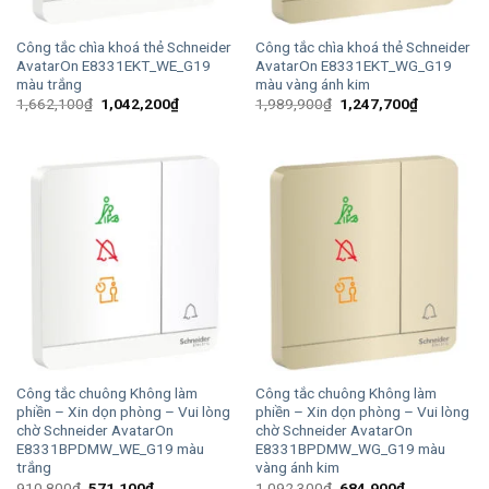
Công tắc chìa khoá thẻ Schneider
Công tắc chìa khoá thẻ Schneider
AvatarOn E8331EKT_WE_G19
AvatarOn E8331EKT_WG_G19
màu trắng
màu vàng ánh kim
Giá
Giá
Giá
Giá
1,662,100
₫
1,042,200
₫
1,989,900
₫
1,247,700
₫
gốc
hiện
gốc
hiện
là:
tại
là:
tại
1,662,100₫.
là:
1,989,900₫.
là:
1,042,200₫.
1,247,700
Công tắc chuông Không làm
Công tắc chuông Không làm
phiền – Xin dọn phòng – Vui lòng
phiền – Xin dọn phòng – Vui lòng
chờ Schneider AvatarOn
chờ Schneider AvatarOn
E8331BPDMW_WE_G19 màu
E8331BPDMW_WG_G19 màu
trắng
vàng ánh kim
Giá
Giá
Giá
Giá
910,800
₫
571,100
₫
1,092,300
₫
684,900
₫