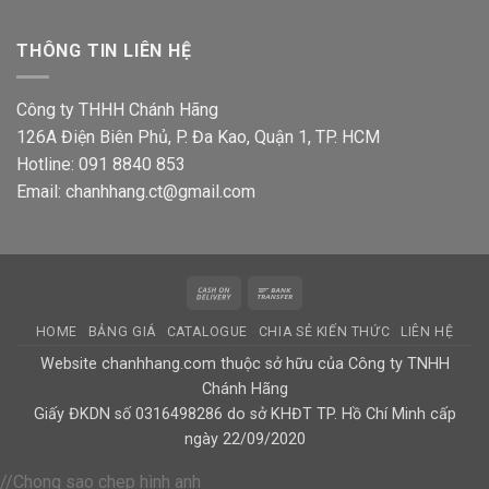
THÔNG TIN LIÊN HỆ
Công ty THHH Chánh Hãng
126A Điện Biên Phủ, P. Đa Kao, Quận 1, TP. HCM
Hotline: 091 8840 853
Email: chanhhang.ct@gmail.com
Cash
Bank
On
Transfer
HOME
BẢNG GIÁ
CATALOGUE
CHIA SẺ KIẾN THỨC
LIÊN HỆ
Delivery
Website chanhhang.com thuộc sở hữu của Công ty TNHH
Chánh Hãng
Giấy ĐKDN số 0316498286 do sở KHĐT TP. Hồ Chí Minh cấp
ngày 22/09/2020
//Chong sao chep hình anh