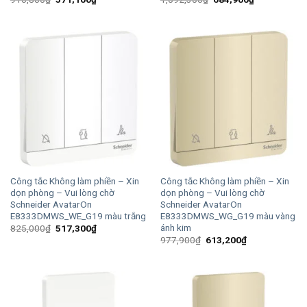
gốc
hiện
gốc
hiện
là:
tại
là:
tại
910,800₫.
là:
1,092,300₫.
là:
571,100₫.
684,900₫.
Công tắc Không làm phiền – Xin
Công tắc Không làm phiền – Xin
dọn phòng – Vui lòng chờ
dọn phòng – Vui lòng chờ
Schneider AvatarOn
Schneider AvatarOn
E8333DMWS_WE_G19 màu trắng
E8333DMWS_WG_G19 màu vàng
ánh kim
Giá
Giá
825,000
₫
517,300
₫
gốc
hiện
Giá
Giá
977,900
₫
613,200
₫
là:
tại
gốc
hiện
825,000₫.
là:
là:
tại
517,300₫.
977,900₫.
là:
613,200₫.