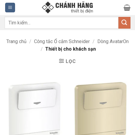
Bỏ
qua
nội
Tìm
dung
kiếm:
Trang chủ
/
Công tắc Ổ cắm Schneider
/
Dòng AvatarOn
/
Thiết bị cho khách sạn
LỌC