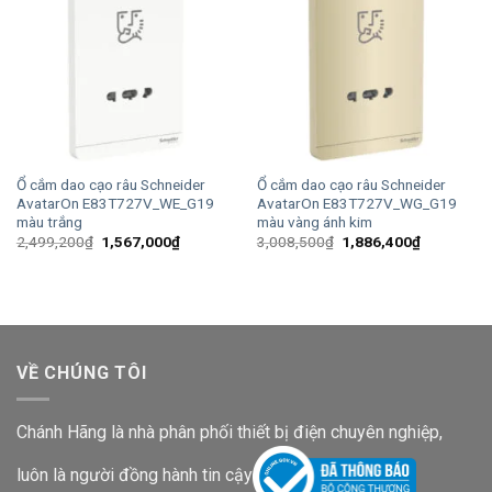
Ổ cắm dao cạo râu Schneider
Ổ cắm dao cạo râu Schneider
AvatarOn E83T727V_WE_G19
AvatarOn E83T727V_WG_G19
màu trắng
màu vàng ánh kim
Giá
Giá
Giá
Giá
2,499,200
₫
1,567,000
₫
3,008,500
₫
1,886,400
₫
gốc
hiện
gốc
hiện
là:
tại
là:
tại
2,499,200₫.
là:
3,008,500₫.
là:
1,567,000₫.
1,886,400
VỀ CHÚNG TÔI
Chánh Hãng là nhà phân phối thiết bị điện chuyên nghiệp,
luôn là người đồng hành tin cậy